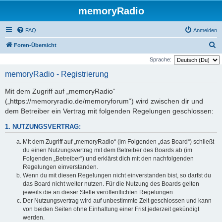
memoryRadio
FAQ
Anmelden
S
Foren-Übersicht
u
Sprache:
c
memoryRadio - Registrierung
h
Mit dem Zugriff auf „memoryRadio“
e
(„https://memoryradio.de/memoryforum“) wird zwischen dir und
dem Betreiber ein Vertrag mit folgenden Regelungen geschlossen:
1. NUTZUNGSVERTRAG:
Mit dem Zugriff auf „memoryRadio“ (im Folgenden „das Board“) schließt
du einen Nutzungsvertrag mit dem Betreiber des Boards ab (im
Folgenden „Betreiber“) und erklärst dich mit den nachfolgenden
Regelungen einverstanden.
Wenn du mit diesen Regelungen nicht einverstanden bist, so darfst du
das Board nicht weiter nutzen. Für die Nutzung des Boards gelten
jeweils die an dieser Stelle veröffentlichten Regelungen.
Der Nutzungsvertrag wird auf unbestimmte Zeit geschlossen und kann
von beiden Seiten ohne Einhaltung einer Frist jederzeit gekündigt
werden.