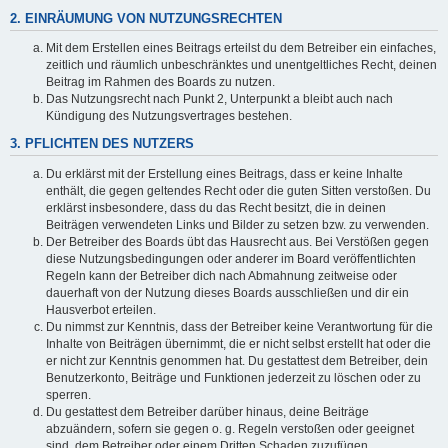
2. EINRÄUMUNG VON NUTZUNGSRECHTEN
Mit dem Erstellen eines Beitrags erteilst du dem Betreiber ein einfaches,
zeitlich und räumlich unbeschränktes und unentgeltliches Recht, deinen
Beitrag im Rahmen des Boards zu nutzen.
Das Nutzungsrecht nach Punkt 2, Unterpunkt a bleibt auch nach
Kündigung des Nutzungsvertrages bestehen.
3. PFLICHTEN DES NUTZERS
Du erklärst mit der Erstellung eines Beitrags, dass er keine Inhalte
enthält, die gegen geltendes Recht oder die guten Sitten verstoßen. Du
erklärst insbesondere, dass du das Recht besitzt, die in deinen
Beiträgen verwendeten Links und Bilder zu setzen bzw. zu verwenden.
Der Betreiber des Boards übt das Hausrecht aus. Bei Verstößen gegen
diese Nutzungsbedingungen oder anderer im Board veröffentlichten
Regeln kann der Betreiber dich nach Abmahnung zeitweise oder
dauerhaft von der Nutzung dieses Boards ausschließen und dir ein
Hausverbot erteilen.
Du nimmst zur Kenntnis, dass der Betreiber keine Verantwortung für die
Inhalte von Beiträgen übernimmt, die er nicht selbst erstellt hat oder die
er nicht zur Kenntnis genommen hat. Du gestattest dem Betreiber, dein
Benutzerkonto, Beiträge und Funktionen jederzeit zu löschen oder zu
sperren.
Du gestattest dem Betreiber darüber hinaus, deine Beiträge
abzuändern, sofern sie gegen o. g. Regeln verstoßen oder geeignet
sind, dem Betreiber oder einem Dritten Schaden zuzufügen.