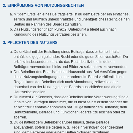
2. EINRÄUMUNG VON NUTZUNGSRECHTEN
Mit dem Erstellen eines Beitrags erteilst du dem Betreiber ein einfaches,
zeitlich und räumlich unbeschränktes und unentgeltliches Recht, deinen
Beitrag im Rahmen des Boards zu nutzen.
Das Nutzungsrecht nach Punkt 2, Unterpunkt a bleibt auch nach
Kündigung des Nutzungsvertrages bestehen.
3. PFLICHTEN DES NUTZERS
Du erklärst mit der Erstellung eines Beitrags, dass er keine Inhalte
enthält, die gegen geltendes Recht oder die guten Sitten verstoßen. Du
erklärst insbesondere, dass du das Recht besitzt, die in deinen
Beiträgen verwendeten Links und Bilder zu setzen bzw. zu verwenden.
Der Betreiber des Boards übt das Hausrecht aus. Bei Verstößen gegen
diese Nutzungsbedingungen oder anderer im Board veröffentlichten
Regeln kann der Betreiber dich nach Abmahnung zeitweise oder
dauerhaft von der Nutzung dieses Boards ausschließen und dir ein
Hausverbot erteilen.
Du nimmst zur Kenntnis, dass der Betreiber keine Verantwortung für die
Inhalte von Beiträgen übernimmt, die er nicht selbst erstellt hat oder die
er nicht zur Kenntnis genommen hat. Du gestattest dem Betreiber, dein
Benutzerkonto, Beiträge und Funktionen jederzeit zu löschen oder zu
sperren.
Du gestattest dem Betreiber darüber hinaus, deine Beiträge
abzuändern, sofern sie gegen o. g. Regeln verstoßen oder geeignet
sind, dem Betreiber oder einem Dritten Schaden zuzufügen.