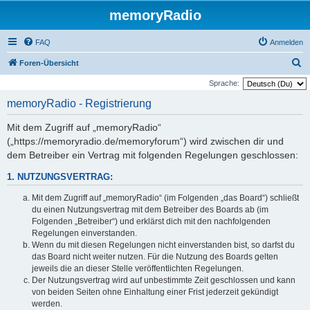
memoryRadio
FAQ
Anmelden
S
Foren-Übersicht
u
Sprache:
c
memoryRadio - Registrierung
h
Mit dem Zugriff auf „memoryRadio“
e
(„https://memoryradio.de/memoryforum“) wird zwischen dir und
dem Betreiber ein Vertrag mit folgenden Regelungen geschlossen:
1. NUTZUNGSVERTRAG:
Mit dem Zugriff auf „memoryRadio“ (im Folgenden „das Board“) schließt
du einen Nutzungsvertrag mit dem Betreiber des Boards ab (im
Folgenden „Betreiber“) und erklärst dich mit den nachfolgenden
Regelungen einverstanden.
Wenn du mit diesen Regelungen nicht einverstanden bist, so darfst du
das Board nicht weiter nutzen. Für die Nutzung des Boards gelten
jeweils die an dieser Stelle veröffentlichten Regelungen.
Der Nutzungsvertrag wird auf unbestimmte Zeit geschlossen und kann
von beiden Seiten ohne Einhaltung einer Frist jederzeit gekündigt
werden.