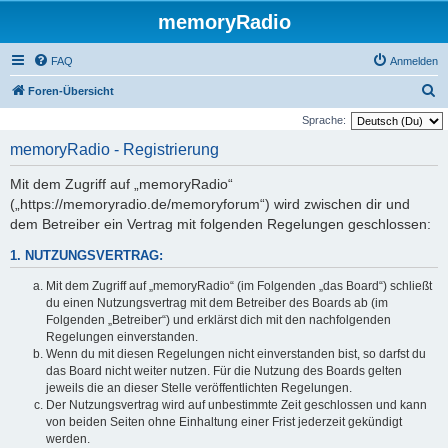
memoryRadio
FAQ
Anmelden
S
Foren-Übersicht
u
Sprache:
c
memoryRadio - Registrierung
h
Mit dem Zugriff auf „memoryRadio“
e
(„https://memoryradio.de/memoryforum“) wird zwischen dir und
dem Betreiber ein Vertrag mit folgenden Regelungen geschlossen:
1. NUTZUNGSVERTRAG:
Mit dem Zugriff auf „memoryRadio“ (im Folgenden „das Board“) schließt
du einen Nutzungsvertrag mit dem Betreiber des Boards ab (im
Folgenden „Betreiber“) und erklärst dich mit den nachfolgenden
Regelungen einverstanden.
Wenn du mit diesen Regelungen nicht einverstanden bist, so darfst du
das Board nicht weiter nutzen. Für die Nutzung des Boards gelten
jeweils die an dieser Stelle veröffentlichten Regelungen.
Der Nutzungsvertrag wird auf unbestimmte Zeit geschlossen und kann
von beiden Seiten ohne Einhaltung einer Frist jederzeit gekündigt
werden.