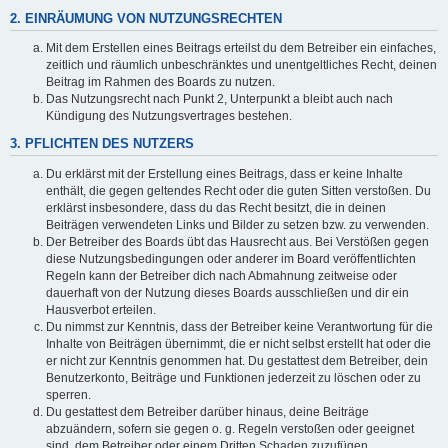
2. EINRÄUMUNG VON NUTZUNGSRECHTEN
Mit dem Erstellen eines Beitrags erteilst du dem Betreiber ein einfaches,
zeitlich und räumlich unbeschränktes und unentgeltliches Recht, deinen
Beitrag im Rahmen des Boards zu nutzen.
Das Nutzungsrecht nach Punkt 2, Unterpunkt a bleibt auch nach
Kündigung des Nutzungsvertrages bestehen.
3. PFLICHTEN DES NUTZERS
Du erklärst mit der Erstellung eines Beitrags, dass er keine Inhalte
enthält, die gegen geltendes Recht oder die guten Sitten verstoßen. Du
erklärst insbesondere, dass du das Recht besitzt, die in deinen
Beiträgen verwendeten Links und Bilder zu setzen bzw. zu verwenden.
Der Betreiber des Boards übt das Hausrecht aus. Bei Verstößen gegen
diese Nutzungsbedingungen oder anderer im Board veröffentlichten
Regeln kann der Betreiber dich nach Abmahnung zeitweise oder
dauerhaft von der Nutzung dieses Boards ausschließen und dir ein
Hausverbot erteilen.
Du nimmst zur Kenntnis, dass der Betreiber keine Verantwortung für die
Inhalte von Beiträgen übernimmt, die er nicht selbst erstellt hat oder die
er nicht zur Kenntnis genommen hat. Du gestattest dem Betreiber, dein
Benutzerkonto, Beiträge und Funktionen jederzeit zu löschen oder zu
sperren.
Du gestattest dem Betreiber darüber hinaus, deine Beiträge
abzuändern, sofern sie gegen o. g. Regeln verstoßen oder geeignet
sind, dem Betreiber oder einem Dritten Schaden zuzufügen.