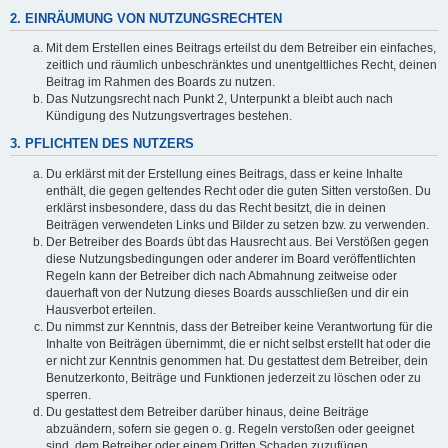
2. EINRÄUMUNG VON NUTZUNGSRECHTEN
Mit dem Erstellen eines Beitrags erteilst du dem Betreiber ein einfaches,
zeitlich und räumlich unbeschränktes und unentgeltliches Recht, deinen
Beitrag im Rahmen des Boards zu nutzen.
Das Nutzungsrecht nach Punkt 2, Unterpunkt a bleibt auch nach
Kündigung des Nutzungsvertrages bestehen.
3. PFLICHTEN DES NUTZERS
Du erklärst mit der Erstellung eines Beitrags, dass er keine Inhalte
enthält, die gegen geltendes Recht oder die guten Sitten verstoßen. Du
erklärst insbesondere, dass du das Recht besitzt, die in deinen
Beiträgen verwendeten Links und Bilder zu setzen bzw. zu verwenden.
Der Betreiber des Boards übt das Hausrecht aus. Bei Verstößen gegen
diese Nutzungsbedingungen oder anderer im Board veröffentlichten
Regeln kann der Betreiber dich nach Abmahnung zeitweise oder
dauerhaft von der Nutzung dieses Boards ausschließen und dir ein
Hausverbot erteilen.
Du nimmst zur Kenntnis, dass der Betreiber keine Verantwortung für die
Inhalte von Beiträgen übernimmt, die er nicht selbst erstellt hat oder die
er nicht zur Kenntnis genommen hat. Du gestattest dem Betreiber, dein
Benutzerkonto, Beiträge und Funktionen jederzeit zu löschen oder zu
sperren.
Du gestattest dem Betreiber darüber hinaus, deine Beiträge
abzuändern, sofern sie gegen o. g. Regeln verstoßen oder geeignet
sind, dem Betreiber oder einem Dritten Schaden zuzufügen.