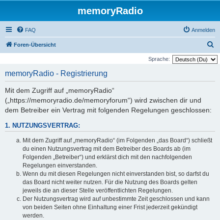
memoryRadio
FAQ
Anmelden
S
Foren-Übersicht
u
Sprache:
c
memoryRadio - Registrierung
h
Mit dem Zugriff auf „memoryRadio“
e
(„https://memoryradio.de/memoryforum“) wird zwischen dir und
dem Betreiber ein Vertrag mit folgenden Regelungen geschlossen:
1. NUTZUNGSVERTRAG:
Mit dem Zugriff auf „memoryRadio“ (im Folgenden „das Board“) schließt
du einen Nutzungsvertrag mit dem Betreiber des Boards ab (im
Folgenden „Betreiber“) und erklärst dich mit den nachfolgenden
Regelungen einverstanden.
Wenn du mit diesen Regelungen nicht einverstanden bist, so darfst du
das Board nicht weiter nutzen. Für die Nutzung des Boards gelten
jeweils die an dieser Stelle veröffentlichten Regelungen.
Der Nutzungsvertrag wird auf unbestimmte Zeit geschlossen und kann
von beiden Seiten ohne Einhaltung einer Frist jederzeit gekündigt
werden.