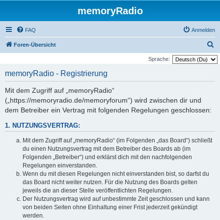
memoryRadio
FAQ
Anmelden
S
Foren-Übersicht
u
Sprache:
c
memoryRadio - Registrierung
h
Mit dem Zugriff auf „memoryRadio“
e
(„https://memoryradio.de/memoryforum“) wird zwischen dir und
dem Betreiber ein Vertrag mit folgenden Regelungen geschlossen:
1. NUTZUNGSVERTRAG:
Mit dem Zugriff auf „memoryRadio“ (im Folgenden „das Board“) schließt
du einen Nutzungsvertrag mit dem Betreiber des Boards ab (im
Folgenden „Betreiber“) und erklärst dich mit den nachfolgenden
Regelungen einverstanden.
Wenn du mit diesen Regelungen nicht einverstanden bist, so darfst du
das Board nicht weiter nutzen. Für die Nutzung des Boards gelten
jeweils die an dieser Stelle veröffentlichten Regelungen.
Der Nutzungsvertrag wird auf unbestimmte Zeit geschlossen und kann
von beiden Seiten ohne Einhaltung einer Frist jederzeit gekündigt
werden.