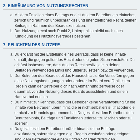
2. EINRÄUMUNG VON NUTZUNGSRECHTEN
Mit dem Erstellen eines Beitrags erteilst du dem Betreiber ein einfaches,
zeitlich und räumlich unbeschränktes und unentgeltliches Recht, deinen
Beitrag im Rahmen des Boards zu nutzen.
Das Nutzungsrecht nach Punkt 2, Unterpunkt a bleibt auch nach
Kündigung des Nutzungsvertrages bestehen.
3. PFLICHTEN DES NUTZERS
Du erklärst mit der Erstellung eines Beitrags, dass er keine Inhalte
enthält, die gegen geltendes Recht oder die guten Sitten verstoßen. Du
erklärst insbesondere, dass du das Recht besitzt, die in deinen
Beiträgen verwendeten Links und Bilder zu setzen bzw. zu verwenden.
Der Betreiber des Boards übt das Hausrecht aus. Bei Verstößen gegen
diese Nutzungsbedingungen oder anderer im Board veröffentlichten
Regeln kann der Betreiber dich nach Abmahnung zeitweise oder
dauerhaft von der Nutzung dieses Boards ausschließen und dir ein
Hausverbot erteilen.
Du nimmst zur Kenntnis, dass der Betreiber keine Verantwortung für die
Inhalte von Beiträgen übernimmt, die er nicht selbst erstellt hat oder die
er nicht zur Kenntnis genommen hat. Du gestattest dem Betreiber, dein
Benutzerkonto, Beiträge und Funktionen jederzeit zu löschen oder zu
sperren.
Du gestattest dem Betreiber darüber hinaus, deine Beiträge
abzuändern, sofern sie gegen o. g. Regeln verstoßen oder geeignet
sind, dem Betreiber oder einem Dritten Schaden zuzufügen.