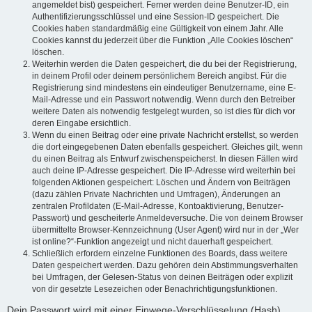
angemeldet bist) gespeichert. Ferner werden deine Benutzer-ID, ein
Authentifizierungsschlüssel und eine Session-ID gespeichert. Die
Cookies haben standardmäßig eine Gültigkeit von einem Jahr. Alle
Cookies kannst du jederzeit über die Funktion „Alle Cookies löschen“
löschen.
Weiterhin werden die Daten gespeichert, die du bei der Registrierung,
in deinem Profil oder deinem persönlichem Bereich angibst. Für die
Registrierung sind mindestens ein eindeutiger Benutzername, eine E-
Mail-Adresse und ein Passwort notwendig. Wenn durch den Betreiber
weitere Daten als notwendig festgelegt wurden, so ist dies für dich vor
deren Eingabe ersichtlich.
Wenn du einen Beitrag oder eine private Nachricht erstellst, so werden
die dort eingegebenen Daten ebenfalls gespeichert. Gleiches gilt, wenn
du einen Beitrag als Entwurf zwischenspeicherst. In diesen Fällen wird
auch deine IP-Adresse gespeichert. Die IP-Adresse wird weiterhin bei
folgenden Aktionen gespeichert: Löschen und Ändern von Beiträgen
(dazu zählen Private Nachrichten und Umfragen), Änderungen an
zentralen Profildaten (E-Mail-Adresse, Kontoaktivierung, Benutzer-
Passwort) und gescheiterte Anmeldeversuche. Die von deinem Browser
übermittelte Browser-Kennzeichnung (User Agent) wird nur in der „Wer
ist online?“-Funktion angezeigt und nicht dauerhaft gespeichert.
Schließlich erfordern einzelne Funktionen des Boards, dass weitere
Daten gespeichert werden. Dazu gehören dein Abstimmungsverhalten
bei Umfragen, der Gelesen-Status von deinen Beiträgen oder explizit
von dir gesetzte Lesezeichen oder Benachrichtigungsfunktionen.
Dein Passwort wird mit einer Einwege-Verschlüsselung (Hash)