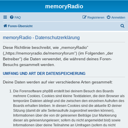
memoryRadio
FAQ
Registrieren
Anmelden
S
Foren-Übersicht
u
memoryRadio - Datenschutzerklärung
c
h
Diese Richtlinie beschreibt, wie „memoryRadio“
(„https://memoryradio.de/memoryforum“) (im Folgenden „der
e
Betreiber“) die Daten verwendet, die während deines Foren-
Besuchs gesammelt werden.
UMFANG UND ART DER DATENSPEICHERUNG
Deine Daten werden auf vier verschiedene Arten gesammelt:
Die Forensoftware phpBB erstellt bei deinem Besuch des Boards
mehrere Cookies. Cookies sind kleine Textdateien, die dein Browser als
temporäre Dateien ablegt und die zwischen den einzelnen Aufrufen des
Boards erhalten bleiben. In diesen Cookies sind die aktuelle ID deiner
Sitzung (damit dir alle Seitenaufrufe zugeordnet werden können),
Informationen über die von dir gelesenen Beiträge (zur Markierung
dieser als gelesen/ungelesen; sofern du nicht angemeldet bist) sowie
Informationen über deine Teilnahme an Umfragen (sofern du nicht