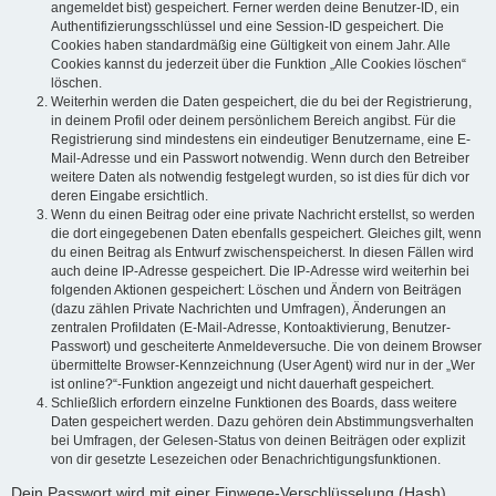
angemeldet bist) gespeichert. Ferner werden deine Benutzer-ID, ein
Authentifizierungsschlüssel und eine Session-ID gespeichert. Die
Cookies haben standardmäßig eine Gültigkeit von einem Jahr. Alle
Cookies kannst du jederzeit über die Funktion „Alle Cookies löschen“
löschen.
Weiterhin werden die Daten gespeichert, die du bei der Registrierung,
in deinem Profil oder deinem persönlichem Bereich angibst. Für die
Registrierung sind mindestens ein eindeutiger Benutzername, eine E-
Mail-Adresse und ein Passwort notwendig. Wenn durch den Betreiber
weitere Daten als notwendig festgelegt wurden, so ist dies für dich vor
deren Eingabe ersichtlich.
Wenn du einen Beitrag oder eine private Nachricht erstellst, so werden
die dort eingegebenen Daten ebenfalls gespeichert. Gleiches gilt, wenn
du einen Beitrag als Entwurf zwischenspeicherst. In diesen Fällen wird
auch deine IP-Adresse gespeichert. Die IP-Adresse wird weiterhin bei
folgenden Aktionen gespeichert: Löschen und Ändern von Beiträgen
(dazu zählen Private Nachrichten und Umfragen), Änderungen an
zentralen Profildaten (E-Mail-Adresse, Kontoaktivierung, Benutzer-
Passwort) und gescheiterte Anmeldeversuche. Die von deinem Browser
übermittelte Browser-Kennzeichnung (User Agent) wird nur in der „Wer
ist online?“-Funktion angezeigt und nicht dauerhaft gespeichert.
Schließlich erfordern einzelne Funktionen des Boards, dass weitere
Daten gespeichert werden. Dazu gehören dein Abstimmungsverhalten
bei Umfragen, der Gelesen-Status von deinen Beiträgen oder explizit
von dir gesetzte Lesezeichen oder Benachrichtigungsfunktionen.
Dein Passwort wird mit einer Einwege-Verschlüsselung (Hash)