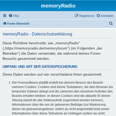
memoryRadio
FAQ
Registrieren
Anmelden
S
Foren-Übersicht
u
memoryRadio - Datenschutzerklärung
c
h
Diese Richtlinie beschreibt, wie „memoryRadio“
(„https://memoryradio.de/memoryforum“) (im Folgenden „der
e
Betreiber“) die Daten verwendet, die während deines Foren-
Besuchs gesammelt werden.
UMFANG UND ART DER DATENSPEICHERUNG
Deine Daten werden auf vier verschiedene Arten gesammelt:
Die Forensoftware phpBB erstellt bei deinem Besuch des Boards
mehrere Cookies. Cookies sind kleine Textdateien, die dein Browser als
temporäre Dateien ablegt und die zwischen den einzelnen Aufrufen des
Boards erhalten bleiben. In diesen Cookies sind die aktuelle ID deiner
Sitzung (damit dir alle Seitenaufrufe zugeordnet werden können),
Informationen über die von dir gelesenen Beiträge (zur Markierung
dieser als gelesen/ungelesen; sofern du nicht angemeldet bist) sowie
Informationen über deine Teilnahme an Umfragen (sofern du nicht