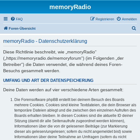
memoryRadio
FAQ
Registrieren
Anmelden
S
Foren-Übersicht
u
memoryRadio - Datenschutzerklärung
c
h
Diese Richtlinie beschreibt, wie „memoryRadio“
(„https://memoryradio.de/memoryforum“) (im Folgenden „der
e
Betreiber“) die Daten verwendet, die während deines Foren-
Besuchs gesammelt werden.
UMFANG UND ART DER DATENSPEICHERUNG
Deine Daten werden auf vier verschiedene Arten gesammelt:
Die Forensoftware phpBB erstellt bei deinem Besuch des Boards
mehrere Cookies. Cookies sind kleine Textdateien, die dein Browser als
temporäre Dateien ablegt und die zwischen den einzelnen Aufrufen des
Boards erhalten bleiben. In diesen Cookies sind die aktuelle ID deiner
Sitzung (damit dir alle Seitenaufrufe zugeordnet werden können),
Informationen über die von dir gelesenen Beiträge (zur Markierung
dieser als gelesen/ungelesen; sofern du nicht angemeldet bist) sowie
Informationen über deine Teilnahme an Umfragen (sofern du nicht