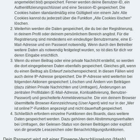
angemeldet bist) gespeichert. Ferner werden deine Benutzer-ID, ein
Authentifizierungsschlüssel und eine Session-ID gespeichert. Die
Cookies haben standardmäßig eine Gültigkeit von einem Jahr. Alle
Cookies kannst du jederzeit über die Funktion „Alle Cookies löschen“
löschen.
Weiterhin werden die Daten gespeichert, die du bei der Registrierung,
in deinem Profil oder deinem persönlichem Bereich angibst. Für die
Registrierung sind mindestens ein eindeutiger Benutzername, eine E-
Mail-Adresse und ein Passwort notwendig. Wenn durch den Betreiber
weitere Daten als notwendig festgelegt wurden, so ist dies für dich vor
deren Eingabe ersichtlich.
Wenn du einen Beitrag oder eine private Nachricht erstellst, so werden
die dort eingegebenen Daten ebenfalls gespeichert. Gleiches gilt, wenn
du einen Beitrag als Entwurf zwischenspeicherst. In diesen Fällen wird
auch deine IP-Adresse gespeichert. Die IP-Adresse wird weiterhin bei
folgenden Aktionen gespeichert: Löschen und Ändern von Beiträgen
(dazu zählen Private Nachrichten und Umfragen), Änderungen an
zentralen Profildaten (E-Mail-Adresse, Kontoaktivierung, Benutzer-
Passwort) und gescheiterte Anmeldeversuche. Die von deinem Browser
übermittelte Browser-Kennzeichnung (User Agent) wird nur in der „Wer
ist online?“-Funktion angezeigt und nicht dauerhaft gespeichert.
Schließlich erfordern einzelne Funktionen des Boards, dass weitere
Daten gespeichert werden. Dazu gehören dein Abstimmungsverhalten
bei Umfragen, der Gelesen-Status von deinen Beiträgen oder explizit
von dir gesetzte Lesezeichen oder Benachrichtigungsfunktionen.
Dein Passwort wird mit einer Einwege-Verschlüsselung (Hash)