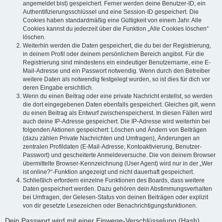
angemeldet bist) gespeichert. Ferner werden deine Benutzer-ID, ein
Authentifizierungsschlüssel und eine Session-ID gespeichert. Die
Cookies haben standardmäßig eine Gültigkeit von einem Jahr. Alle
Cookies kannst du jederzeit über die Funktion „Alle Cookies löschen“
löschen.
Weiterhin werden die Daten gespeichert, die du bei der Registrierung,
in deinem Profil oder deinem persönlichem Bereich angibst. Für die
Registrierung sind mindestens ein eindeutiger Benutzername, eine E-
Mail-Adresse und ein Passwort notwendig. Wenn durch den Betreiber
weitere Daten als notwendig festgelegt wurden, so ist dies für dich vor
deren Eingabe ersichtlich.
Wenn du einen Beitrag oder eine private Nachricht erstellst, so werden
die dort eingegebenen Daten ebenfalls gespeichert. Gleiches gilt, wenn
du einen Beitrag als Entwurf zwischenspeicherst. In diesen Fällen wird
auch deine IP-Adresse gespeichert. Die IP-Adresse wird weiterhin bei
folgenden Aktionen gespeichert: Löschen und Ändern von Beiträgen
(dazu zählen Private Nachrichten und Umfragen), Änderungen an
zentralen Profildaten (E-Mail-Adresse, Kontoaktivierung, Benutzer-
Passwort) und gescheiterte Anmeldeversuche. Die von deinem Browser
übermittelte Browser-Kennzeichnung (User Agent) wird nur in der „Wer
ist online?“-Funktion angezeigt und nicht dauerhaft gespeichert.
Schließlich erfordern einzelne Funktionen des Boards, dass weitere
Daten gespeichert werden. Dazu gehören dein Abstimmungsverhalten
bei Umfragen, der Gelesen-Status von deinen Beiträgen oder explizit
von dir gesetzte Lesezeichen oder Benachrichtigungsfunktionen.
Dein Passwort wird mit einer Einwege-Verschlüsselung (Hash)