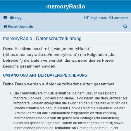
memoryRadio
FAQ
Registrieren
Anmelden
S
Foren-Übersicht
u
memoryRadio - Datenschutzerklärung
c
h
Diese Richtlinie beschreibt, wie „memoryRadio“
(„https://memoryradio.de/memoryforum“) (im Folgenden „der
e
Betreiber“) die Daten verwendet, die während deines Foren-
Besuchs gesammelt werden.
UMFANG UND ART DER DATENSPEICHERUNG
Deine Daten werden auf vier verschiedene Arten gesammelt:
Die Forensoftware phpBB erstellt bei deinem Besuch des Boards
mehrere Cookies. Cookies sind kleine Textdateien, die dein Browser als
temporäre Dateien ablegt und die zwischen den einzelnen Aufrufen des
Boards erhalten bleiben. In diesen Cookies sind die aktuelle ID deiner
Sitzung (damit dir alle Seitenaufrufe zugeordnet werden können),
Informationen über die von dir gelesenen Beiträge (zur Markierung
dieser als gelesen/ungelesen; sofern du nicht angemeldet bist) sowie
Informationen über deine Teilnahme an Umfragen (sofern du nicht