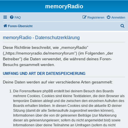
memoryRadio
FAQ
Registrieren
Anmelden
S
Foren-Übersicht
u
memoryRadio - Datenschutzerklärung
c
h
Diese Richtlinie beschreibt, wie „memoryRadio“
(„https://memoryradio.de/memoryforum“) (im Folgenden „der
e
Betreiber“) die Daten verwendet, die während deines Foren-
Besuchs gesammelt werden.
UMFANG UND ART DER DATENSPEICHERUNG
Deine Daten werden auf vier verschiedene Arten gesammelt:
Die Forensoftware phpBB erstellt bei deinem Besuch des Boards
mehrere Cookies. Cookies sind kleine Textdateien, die dein Browser als
temporäre Dateien ablegt und die zwischen den einzelnen Aufrufen des
Boards erhalten bleiben. In diesen Cookies sind die aktuelle ID deiner
Sitzung (damit dir alle Seitenaufrufe zugeordnet werden können),
Informationen über die von dir gelesenen Beiträge (zur Markierung
dieser als gelesen/ungelesen; sofern du nicht angemeldet bist) sowie
Informationen über deine Teilnahme an Umfragen (sofern du nicht