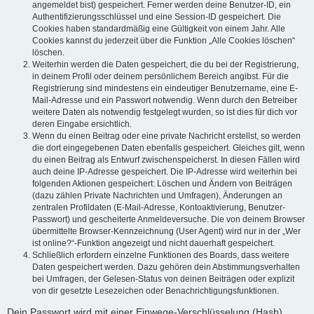
angemeldet bist) gespeichert. Ferner werden deine Benutzer-ID, ein
Authentifizierungsschlüssel und eine Session-ID gespeichert. Die
Cookies haben standardmäßig eine Gültigkeit von einem Jahr. Alle
Cookies kannst du jederzeit über die Funktion „Alle Cookies löschen“
löschen.
Weiterhin werden die Daten gespeichert, die du bei der Registrierung,
in deinem Profil oder deinem persönlichem Bereich angibst. Für die
Registrierung sind mindestens ein eindeutiger Benutzername, eine E-
Mail-Adresse und ein Passwort notwendig. Wenn durch den Betreiber
weitere Daten als notwendig festgelegt wurden, so ist dies für dich vor
deren Eingabe ersichtlich.
Wenn du einen Beitrag oder eine private Nachricht erstellst, so werden
die dort eingegebenen Daten ebenfalls gespeichert. Gleiches gilt, wenn
du einen Beitrag als Entwurf zwischenspeicherst. In diesen Fällen wird
auch deine IP-Adresse gespeichert. Die IP-Adresse wird weiterhin bei
folgenden Aktionen gespeichert: Löschen und Ändern von Beiträgen
(dazu zählen Private Nachrichten und Umfragen), Änderungen an
zentralen Profildaten (E-Mail-Adresse, Kontoaktivierung, Benutzer-
Passwort) und gescheiterte Anmeldeversuche. Die von deinem Browser
übermittelte Browser-Kennzeichnung (User Agent) wird nur in der „Wer
ist online?“-Funktion angezeigt und nicht dauerhaft gespeichert.
Schließlich erfordern einzelne Funktionen des Boards, dass weitere
Daten gespeichert werden. Dazu gehören dein Abstimmungsverhalten
bei Umfragen, der Gelesen-Status von deinen Beiträgen oder explizit
von dir gesetzte Lesezeichen oder Benachrichtigungsfunktionen.
Dein Passwort wird mit einer Einwege-Verschlüsselung (Hash)