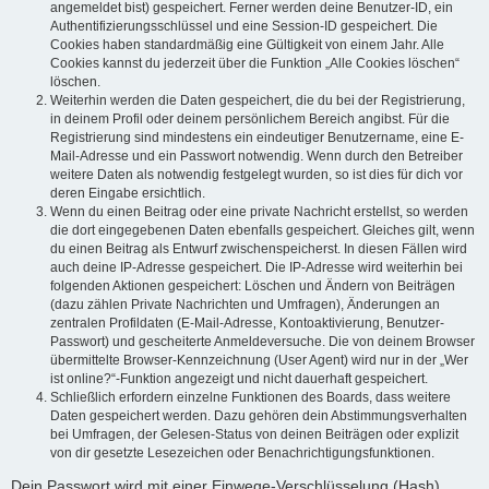
angemeldet bist) gespeichert. Ferner werden deine Benutzer-ID, ein
Authentifizierungsschlüssel und eine Session-ID gespeichert. Die
Cookies haben standardmäßig eine Gültigkeit von einem Jahr. Alle
Cookies kannst du jederzeit über die Funktion „Alle Cookies löschen“
löschen.
Weiterhin werden die Daten gespeichert, die du bei der Registrierung,
in deinem Profil oder deinem persönlichem Bereich angibst. Für die
Registrierung sind mindestens ein eindeutiger Benutzername, eine E-
Mail-Adresse und ein Passwort notwendig. Wenn durch den Betreiber
weitere Daten als notwendig festgelegt wurden, so ist dies für dich vor
deren Eingabe ersichtlich.
Wenn du einen Beitrag oder eine private Nachricht erstellst, so werden
die dort eingegebenen Daten ebenfalls gespeichert. Gleiches gilt, wenn
du einen Beitrag als Entwurf zwischenspeicherst. In diesen Fällen wird
auch deine IP-Adresse gespeichert. Die IP-Adresse wird weiterhin bei
folgenden Aktionen gespeichert: Löschen und Ändern von Beiträgen
(dazu zählen Private Nachrichten und Umfragen), Änderungen an
zentralen Profildaten (E-Mail-Adresse, Kontoaktivierung, Benutzer-
Passwort) und gescheiterte Anmeldeversuche. Die von deinem Browser
übermittelte Browser-Kennzeichnung (User Agent) wird nur in der „Wer
ist online?“-Funktion angezeigt und nicht dauerhaft gespeichert.
Schließlich erfordern einzelne Funktionen des Boards, dass weitere
Daten gespeichert werden. Dazu gehören dein Abstimmungsverhalten
bei Umfragen, der Gelesen-Status von deinen Beiträgen oder explizit
von dir gesetzte Lesezeichen oder Benachrichtigungsfunktionen.
Dein Passwort wird mit einer Einwege-Verschlüsselung (Hash)