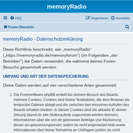
memoryRadio
FAQ
Registrieren
Anmelden
S
Foren-Übersicht
u
memoryRadio - Datenschutzerklärung
c
h
Diese Richtlinie beschreibt, wie „memoryRadio“
(„https://memoryradio.de/memoryforum“) (im Folgenden „der
e
Betreiber“) die Daten verwendet, die während deines Foren-
Besuchs gesammelt werden.
UMFANG UND ART DER DATENSPEICHERUNG
Deine Daten werden auf vier verschiedene Arten gesammelt:
Die Forensoftware phpBB erstellt bei deinem Besuch des Boards
mehrere Cookies. Cookies sind kleine Textdateien, die dein Browser als
temporäre Dateien ablegt und die zwischen den einzelnen Aufrufen des
Boards erhalten bleiben. In diesen Cookies sind die aktuelle ID deiner
Sitzung (damit dir alle Seitenaufrufe zugeordnet werden können),
Informationen über die von dir gelesenen Beiträge (zur Markierung
dieser als gelesen/ungelesen; sofern du nicht angemeldet bist) sowie
Informationen über deine Teilnahme an Umfragen (sofern du nicht