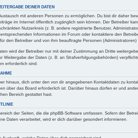
EITERGABE DEINER DATEN
 Austausch mit anderen Personen zu ermöglichen. Du bist dir daher bew
 Beiträge im Internet öffentlich zugänglich sein können. Der Betreiber ka
chränkten Nutzerkreis (z. B. andere registrierte Benutzer, Administrat
entsprechenden Informationen im Forum oder kontaktiere den Betreibe
r für den Betreiber und von ihm beauftragte Personen (Administratoren)
en wird der Betreiber nur mit deiner Zustimmung an Dritte weitergeben. 
 Weitergabe der Daten (z. B. an Strafverfolgungsbehörden) verpflichte
n erforderlich sind.
NAHME
er hinaus, dich unter den von dir angegebenen Kontaktdaten zu kontakt
nen über das Board erforderlich ist. Darüber hinaus dürfen er und ande
hen Bereich gestattet hast.
TLINIE
Bereich der Seiten, die die phpBB-Software umfassen. Sofern der Betre
e Daten verarbeitet, wird er dich darüber gesondert informieren.
age Auskunft, welche Daten über dich gespeichert sind.