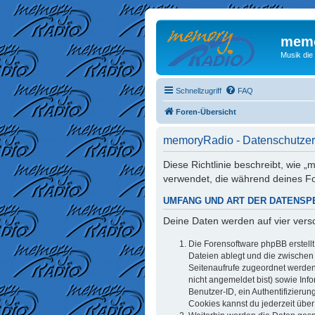
memo
Musik die
Schnellzugriff
FAQ
Foren-Übersicht
memoryRadio - Datenschutzer
Diese Richtlinie beschreibt, wie
verwendet, die während deines 
UMFANG UND ART DER DATENSP
Deine Daten werden auf vier ver
Die Forensoftware phpBB erstell
Dateien ablegt und die zwischen d
Seitenaufrufe zugeordnet werden 
nicht angemeldet bist) sowie Inf
Benutzer-ID, ein Authentifizieru
Cookies kannst du jederzeit über