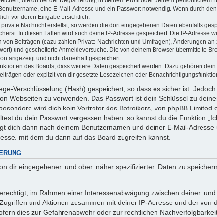
ichert, die du bei der Registrierung, in deinem Profil oder deinem persönlichem Be
 Benutzername, eine E-Mail-Adresse und ein Passwort notwendig. Wenn durch den 
 dich vor deren Eingabe ersichtlich.
private Nachricht erstellst, so werden die dort eingegebenen Daten ebenfalls gespe
cherst. In diesen Fällen wird auch deine IP-Adresse gespeichert. Die IP-Adresse wi
 von Beiträgen (dazu zählen Private Nachrichten und Umfragen), Änderungen an ze
wort) und gescheiterte Anmeldeversuche. Die von deinem Browser übermittelte B
tion angezeigt und nicht dauerhaft gespeichert.
Funktionen des Boards, dass weitere Daten gespeichert werden. Dazu gehören dei
iträgen oder explizit von dir gesetzte Lesezeichen oder Benachrichtigungsfunktio
ege-Verschlüsselung (Hash) gespeichert, so dass es sicher ist. Jedoch 
 von Webseiten zu verwenden. Das Passwort ist dein Schlüssel zu dein
esondere wird dich kein Vertreter des Betreibers, von phpBB Limited od
ltest du dein Passwort vergessen haben, so kannst du die Funktion „
agt dich dann nach deinem Benutzernamen und deiner E-Mail-Adresse 
resse, mit dem du dann auf das Board zugreifen kannst.
HERUNG
 von dir eingegebenen und oben näher spezifizierten Daten zu speicher
 berechtigt, im Rahmen einer Interessenabwägung zwischen deinen und
n Zugriffen und Aktionen zusammen mit deiner IP-Adresse und der von 
fern dies zur Gefahrenabwehr oder zur rechtlichen Nachverfolgbarkeit 