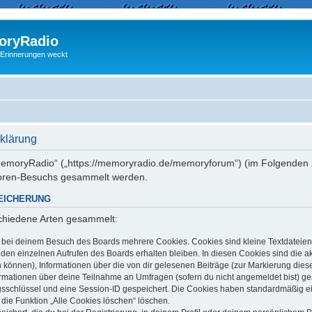
ryRadio
 Erinnerungen weckt
klärung
 „memoryRadio“ („https://memoryradio.de/memoryforum“) (im Folgenden „
Foren-Besuchs gesammelt werden.
EICHERUNG
schiedene Arten gesammelt:
t bei deinem Besuch des Boards mehrere Cookies. Cookies sind kleine Textdateien
en einzelnen Aufrufen des Boards erhalten bleiben. In diesen Cookies sind die aktu
können), Informationen über die von dir gelesenen Beiträge (zur Markierung dies
ormationen über deine Teilnahme an Umfragen (sofern du nicht angemeldet bist) g
ngsschlüssel und eine Session-ID gespeichert. Die Cookies haben standardmäßig ein
 die Funktion „Alle Cookies löschen“ löschen.