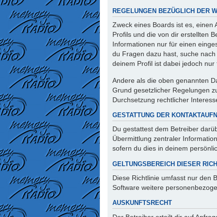
REGELUNGEN BEZÜGLICH DER W
Zweck eines Boards ist es, einen
Profils und die von dir erstellten
Informationen nur für einen einges
du Fragen dazu hast, suche nach 
deinem Profil ist dabei jedoch nu
Andere als die oben genannten Dat
Grund gesetzlicher Regelungen zur
Durchsetzung rechtlicher Interesse
GESTATTUNG DER KONTAKTAUF
Du gestattest dem Betreiber darüb
Übermittlung zentraler Informatio
sofern du dies in deinem persönlic
GELTUNGSBEREICH DIESER RICH
Diese Richtlinie umfasst nur den 
Software weitere personenbezogen
AUSKUNFTSRECHT
Der Betreiber erteilt dir auf Anfr