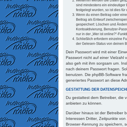
Weiterhin werden die Daten gespe
sind mindestens ein eindeutiger
festgelegt wurden, so ist dies für
Wenn du einen Beitrag oder eine 
Beitrag als Entwurf zwischenspei
gespeichert: Löschen und Ändern
Kontoaktivierung, Benutzer-Pass
nur in der „Wer ist online?“-Funk
Schließlich erfordern einzelne 
der Gelesen-Status von deinen Be
Dein Passwort wird mit einer Einw
Passwort nicht auf einer Vielzahl
also geh mit ihm sorgsam um. Insb
nach deinem Passwort fragen. Sol
benutzen. Die phpBB-Software fr
generiertes Passwort an diese Ad
GESTATTUNG DER DATENSPEIC
Du gestattest dem Betreiber, die
anbieten zu können.
Darüber hinaus ist der Betreiber
Interessen Dritter, Zeitpunkte vo
Browser-Kennung zu speichern, so