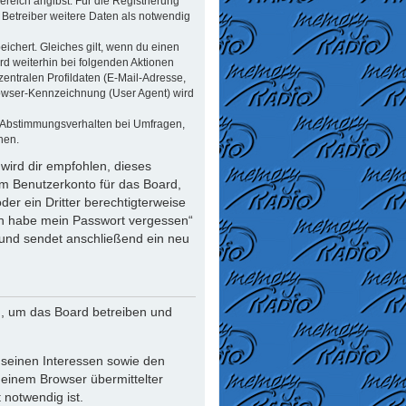
reich angibst. Für die Registrierung
Betreiber weitere Daten als notwendig
ichert. Gleiches gilt, wenn du einen
rd weiterhin bei folgenden Aktionen
ntralen Profildaten (E-Mail-Adresse,
rowser-Kennzeichnung (User Agent) wird
n Abstimmungsverhalten bei Umfragen,
nen.
wird dir empfohlen, dieses
em Benutzerkonto für das Board,
er ein Dritter berechtigterweise
Ich habe mein Passwort vergessen“
und sendet anschließend ein neu
n, um das Board betreiben und
 seinen Interessen sowie den
deinem Browser übermittelter
notwendig ist.