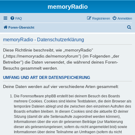
memoryRadio
FAQ
Registrieren
Anmelden
S
Foren-Übersicht
u
memoryRadio - Datenschutzerklärung
c
h
Diese Richtlinie beschreibt, wie „memoryRadio“
(„https://memoryradio.de/memoryforum“) (im Folgenden „der
e
Betreiber“) die Daten verwendet, die während deines Foren-
Besuchs gesammelt werden.
UMFANG UND ART DER DATENSPEICHERUNG
Deine Daten werden auf vier verschiedene Arten gesammelt:
Die Forensoftware phpBB erstellt bei deinem Besuch des Boards
mehrere Cookies. Cookies sind kleine Textdateien, die dein Browser als
temporäre Dateien ablegt und die zwischen den einzelnen Aufrufen des
Boards erhalten bleiben. In diesen Cookies sind die aktuelle ID deiner
Sitzung (damit dir alle Seitenaufrufe zugeordnet werden können),
Informationen über die von dir gelesenen Beiträge (zur Markierung
dieser als gelesen/ungelesen; sofern du nicht angemeldet bist) sowie
Informationen über deine Teilnahme an Umfragen (sofern du nicht