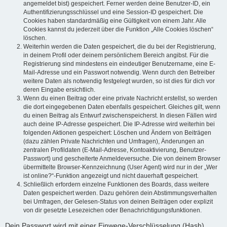
angemeldet bist) gespeichert. Ferner werden deine Benutzer-ID, ein
Authentifizierungsschlüssel und eine Session-ID gespeichert. Die
Cookies haben standardmäßig eine Gültigkeit von einem Jahr. Alle
Cookies kannst du jederzeit über die Funktion „Alle Cookies löschen“
löschen.
Weiterhin werden die Daten gespeichert, die du bei der Registrierung,
in deinem Profil oder deinem persönlichem Bereich angibst. Für die
Registrierung sind mindestens ein eindeutiger Benutzername, eine E-
Mail-Adresse und ein Passwort notwendig. Wenn durch den Betreiber
weitere Daten als notwendig festgelegt wurden, so ist dies für dich vor
deren Eingabe ersichtlich.
Wenn du einen Beitrag oder eine private Nachricht erstellst, so werden
die dort eingegebenen Daten ebenfalls gespeichert. Gleiches gilt, wenn
du einen Beitrag als Entwurf zwischenspeicherst. In diesen Fällen wird
auch deine IP-Adresse gespeichert. Die IP-Adresse wird weiterhin bei
folgenden Aktionen gespeichert: Löschen und Ändern von Beiträgen
(dazu zählen Private Nachrichten und Umfragen), Änderungen an
zentralen Profildaten (E-Mail-Adresse, Kontoaktivierung, Benutzer-
Passwort) und gescheiterte Anmeldeversuche. Die von deinem Browser
übermittelte Browser-Kennzeichnung (User Agent) wird nur in der „Wer
ist online?“-Funktion angezeigt und nicht dauerhaft gespeichert.
Schließlich erfordern einzelne Funktionen des Boards, dass weitere
Daten gespeichert werden. Dazu gehören dein Abstimmungsverhalten
bei Umfragen, der Gelesen-Status von deinen Beiträgen oder explizit
von dir gesetzte Lesezeichen oder Benachrichtigungsfunktionen.
Dein Passwort wird mit einer Einwege-Verschlüsselung (Hash)