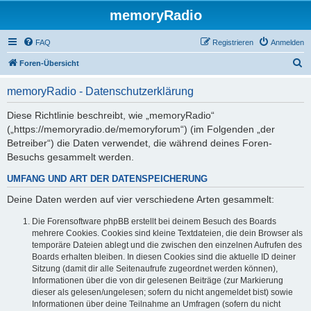
memoryRadio
FAQ
Registrieren
Anmelden
S
Foren-Übersicht
u
memoryRadio - Datenschutzerklärung
c
h
Diese Richtlinie beschreibt, wie „memoryRadio“
(„https://memoryradio.de/memoryforum“) (im Folgenden „der
e
Betreiber“) die Daten verwendet, die während deines Foren-
Besuchs gesammelt werden.
UMFANG UND ART DER DATENSPEICHERUNG
Deine Daten werden auf vier verschiedene Arten gesammelt:
Die Forensoftware phpBB erstellt bei deinem Besuch des Boards
mehrere Cookies. Cookies sind kleine Textdateien, die dein Browser als
temporäre Dateien ablegt und die zwischen den einzelnen Aufrufen des
Boards erhalten bleiben. In diesen Cookies sind die aktuelle ID deiner
Sitzung (damit dir alle Seitenaufrufe zugeordnet werden können),
Informationen über die von dir gelesenen Beiträge (zur Markierung
dieser als gelesen/ungelesen; sofern du nicht angemeldet bist) sowie
Informationen über deine Teilnahme an Umfragen (sofern du nicht