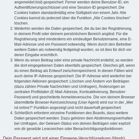
angemeldet bist) gespeichert. Ferner werden deine Benutzer-ID, ein
Authentifizierungsschlüssel und eine Session-ID gespeichert. Die
Cookies haben standardmäßig eine Gültigkeit von einem Jahr. Alle
Cookies kannst du jederzeit über die Funktion „Alle Cookies löschen“
löschen.
Weiterhin werden die Daten gespeichert, die du bei der Registrierung,
in deinem Profil oder deinem persönlichem Bereich angibst. Für die
Registrierung sind mindestens ein eindeutiger Benutzername, eine E-
Mail-Adresse und ein Passwort notwendig. Wenn durch den Betreiber
weitere Daten als notwendig festgelegt wurden, so ist dies für dich vor
deren Eingabe ersichtlich.
Wenn du einen Beitrag oder eine private Nachricht erstellst, so werden
die dort eingegebenen Daten ebenfalls gespeichert. Gleiches gilt, wenn
du einen Beitrag als Entwurf zwischenspeicherst. In diesen Fällen wird
auch deine IP-Adresse gespeichert. Die IP-Adresse wird weiterhin bei
folgenden Aktionen gespeichert: Löschen und Ändern von Beiträgen
(dazu zählen Private Nachrichten und Umfragen), Änderungen an
zentralen Profildaten (E-Mail-Adresse, Kontoaktivierung, Benutzer-
Passwort) und gescheiterte Anmeldeversuche. Die von deinem Browser
übermittelte Browser-Kennzeichnung (User Agent) wird nur in der „Wer
ist online?“-Funktion angezeigt und nicht dauerhaft gespeichert.
Schließlich erfordern einzelne Funktionen des Boards, dass weitere
Daten gespeichert werden. Dazu gehören dein Abstimmungsverhalten
bei Umfragen, der Gelesen-Status von deinen Beiträgen oder explizit
von dir gesetzte Lesezeichen oder Benachrichtigungsfunktionen.
Dein Passwort wird mit einer Einwege-Verschlüsselung (Hash)