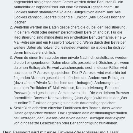
angemeldet bist) gespeichert. Ferner werden deine Benutzer-ID, ein
Authentifizierungsschlüssel und eine Session-ID gespeichert. Die
Cookies haben standardmäßig eine Gültigkeit von einem Jahr. Alle
Cookies kannst du jederzeit über die Funktion „Alle Cookies löschen“
löschen.
Weiterhin werden die Daten gespeichert, die du bei der Registrierung,
in deinem Profil oder deinem persönlichem Bereich angibst. Für die
Registrierung sind mindestens ein eindeutiger Benutzername, eine E-
Mail-Adresse und ein Passwort notwendig. Wenn durch den Betreiber
weitere Daten als notwendig festgelegt wurden, so ist dies für dich vor
deren Eingabe ersichtlich.
Wenn du einen Beitrag oder eine private Nachricht erstellst, so werden
die dort eingegebenen Daten ebenfalls gespeichert. Gleiches gilt, wenn
du einen Beitrag als Entwurf zwischenspeicherst. In diesen Fällen wird
auch deine IP-Adresse gespeichert. Die IP-Adresse wird weiterhin bei
folgenden Aktionen gespeichert: Löschen und Ändern von Beiträgen
(dazu zählen Private Nachrichten und Umfragen), Änderungen an
zentralen Profildaten (E-Mail-Adresse, Kontoaktivierung, Benutzer-
Passwort) und gescheiterte Anmeldeversuche. Die von deinem Browser
übermittelte Browser-Kennzeichnung (User Agent) wird nur in der „Wer
ist online?“-Funktion angezeigt und nicht dauerhaft gespeichert.
Schließlich erfordern einzelne Funktionen des Boards, dass weitere
Daten gespeichert werden. Dazu gehören dein Abstimmungsverhalten
bei Umfragen, der Gelesen-Status von deinen Beiträgen oder explizit
von dir gesetzte Lesezeichen oder Benachrichtigungsfunktionen.
Dein Passwort wird mit einer Einwege-Verschlüsselung (Hash)