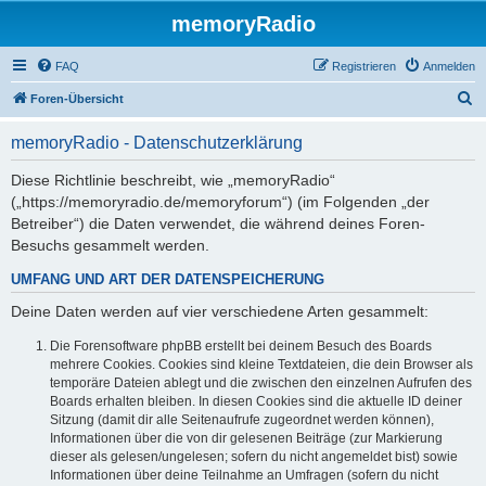
memoryRadio
FAQ
Registrieren
Anmelden
S
Foren-Übersicht
u
memoryRadio - Datenschutzerklärung
c
h
Diese Richtlinie beschreibt, wie „memoryRadio“
(„https://memoryradio.de/memoryforum“) (im Folgenden „der
e
Betreiber“) die Daten verwendet, die während deines Foren-
Besuchs gesammelt werden.
UMFANG UND ART DER DATENSPEICHERUNG
Deine Daten werden auf vier verschiedene Arten gesammelt:
Die Forensoftware phpBB erstellt bei deinem Besuch des Boards
mehrere Cookies. Cookies sind kleine Textdateien, die dein Browser als
temporäre Dateien ablegt und die zwischen den einzelnen Aufrufen des
Boards erhalten bleiben. In diesen Cookies sind die aktuelle ID deiner
Sitzung (damit dir alle Seitenaufrufe zugeordnet werden können),
Informationen über die von dir gelesenen Beiträge (zur Markierung
dieser als gelesen/ungelesen; sofern du nicht angemeldet bist) sowie
Informationen über deine Teilnahme an Umfragen (sofern du nicht