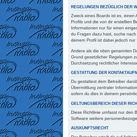
REGELUNGEN BEZÜGLICH DER W
Zweck eines Boards ist es, einen
Profils und die von dir erstellten
Informationen nur für einen einges
du Fragen dazu hast, suche nach 
deinem Profil ist dabei jedoch nu
Andere als die oben genannten Dat
Grund gesetzlicher Regelungen zur
Durchsetzung rechtlicher Interesse
GESTATTUNG DER KONTAKTAUF
Du gestattest dem Betreiber darüb
Übermittlung zentraler Informatio
sofern du dies in deinem persönlic
GELTUNGSBEREICH DIESER RICH
Diese Richtlinie umfasst nur den 
Software weitere personenbezogen
AUSKUNFTSRECHT
Der Betreiber erteilt dir auf Anfr