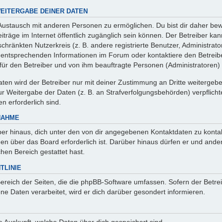
EITERGABE DEINER DATEN
 Austausch mit anderen Personen zu ermöglichen. Du bist dir daher bew
 Beiträge im Internet öffentlich zugänglich sein können. Der Betreiber ka
chränkten Nutzerkreis (z. B. andere registrierte Benutzer, Administrat
entsprechenden Informationen im Forum oder kontaktiere den Betreibe
r für den Betreiber und von ihm beauftragte Personen (Administratoren)
en wird der Betreiber nur mit deiner Zustimmung an Dritte weitergeben. 
 Weitergabe der Daten (z. B. an Strafverfolgungsbehörden) verpflichte
n erforderlich sind.
NAHME
er hinaus, dich unter den von dir angegebenen Kontaktdaten zu kontakt
nen über das Board erforderlich ist. Darüber hinaus dürfen er und ande
hen Bereich gestattet hast.
TLINIE
Bereich der Seiten, die die phpBB-Software umfassen. Sofern der Betre
e Daten verarbeitet, wird er dich darüber gesondert informieren.
age Auskunft, welche Daten über dich gespeichert sind.