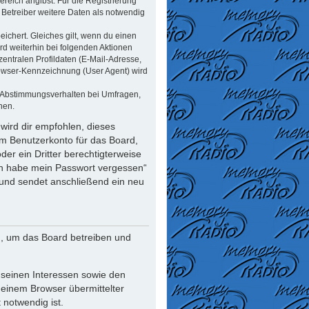
reich angibst. Für die Registrierung
Betreiber weitere Daten als notwendig
ichert. Gleiches gilt, wenn du einen
rd weiterhin bei folgenden Aktionen
ntralen Profildaten (E-Mail-Adresse,
rowser-Kennzeichnung (User Agent) wird
n Abstimmungsverhalten bei Umfragen,
nen.
wird dir empfohlen, dieses
em Benutzerkonto für das Board,
er ein Dritter berechtigterweise
Ich habe mein Passwort vergessen“
und sendet anschließend ein neu
n, um das Board betreiben und
 seinen Interessen sowie den
deinem Browser übermittelter
notwendig ist.