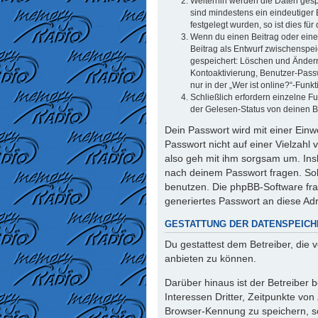
Weiterhin werden die Daten gespe
sind mindestens ein eindeutiger
festgelegt wurden, so ist dies für
Wenn du einen Beitrag oder eine 
Beitrag als Entwurf zwischenspei
gespeichert: Löschen und Ändern
Kontoaktivierung, Benutzer-Pass
nur in der „Wer ist online?“-Funk
Schließlich erfordern einzelne 
der Gelesen-Status von deinen Be
Dein Passwort wird mit einer Einw
Passwort nicht auf einer Vielzahl
also geh mit ihm sorgsam um. Insb
nach deinem Passwort fragen. Sol
benutzen. Die phpBB-Software fr
generiertes Passwort an diese Ad
GESTATTUNG DER DATENSPEIC
Du gestattest dem Betreiber, die
anbieten zu können.
Darüber hinaus ist der Betreiber
Interessen Dritter, Zeitpunkte vo
Browser-Kennung zu speichern, so