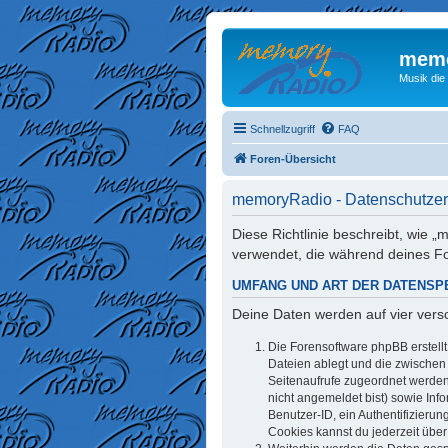
memo
Musik die
Schnellzugriff
FAQ
Foren-Übersicht
memoryRadio - Datenschutzer
Diese Richtlinie beschreibt, wie
verwendet, die während deines 
UMFANG UND ART DER DATENSP
Deine Daten werden auf vier ver
Die Forensoftware phpBB erstell
Dateien ablegt und die zwischen d
Seitenaufrufe zugeordnet werden 
nicht angemeldet bist) sowie Inf
Benutzer-ID, ein Authentifizieru
Cookies kannst du jederzeit über