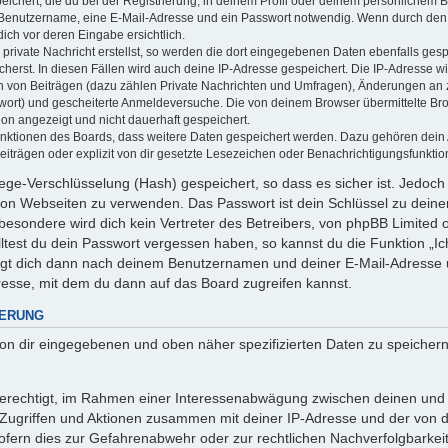
ichert, die du bei der Registrierung, in deinem Profil oder deinem persönlichem Be
 Benutzername, eine E-Mail-Adresse und ein Passwort notwendig. Wenn durch den 
 dich vor deren Eingabe ersichtlich.
private Nachricht erstellst, so werden die dort eingegebenen Daten ebenfalls gespe
cherst. In diesen Fällen wird auch deine IP-Adresse gespeichert. Die IP-Adresse wi
 von Beiträgen (dazu zählen Private Nachrichten und Umfragen), Änderungen an ze
wort) und gescheiterte Anmeldeversuche. Die von deinem Browser übermittelte B
tion angezeigt und nicht dauerhaft gespeichert.
Funktionen des Boards, dass weitere Daten gespeichert werden. Dazu gehören dei
iträgen oder explizit von dir gesetzte Lesezeichen oder Benachrichtigungsfunktio
ege-Verschlüsselung (Hash) gespeichert, so dass es sicher ist. Jedoch 
 von Webseiten zu verwenden. Das Passwort ist dein Schlüssel zu dein
esondere wird dich kein Vertreter des Betreibers, von phpBB Limited od
ltest du dein Passwort vergessen haben, so kannst du die Funktion „
agt dich dann nach deinem Benutzernamen und deiner E-Mail-Adresse 
resse, mit dem du dann auf das Board zugreifen kannst.
HERUNG
 von dir eingegebenen und oben näher spezifizierten Daten zu speicher
 berechtigt, im Rahmen einer Interessenabwägung zwischen deinen und
n Zugriffen und Aktionen zusammen mit deiner IP-Adresse und der von 
fern dies zur Gefahrenabwehr oder zur rechtlichen Nachverfolgbarkeit 