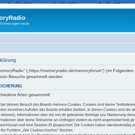
ryRadio
 Erinnerungen weckt
klärung
 „memoryRadio“ („https://memoryradio.de/memoryforum“) (im Folgenden „
Foren-Besuchs gesammelt werden.
EICHERUNG
schiedene Arten gesammelt:
t bei deinem Besuch des Boards mehrere Cookies. Cookies sind kleine Textdateien
en einzelnen Aufrufen des Boards erhalten bleiben. In diesen Cookies sind die aktu
können), Informationen über die von dir gelesenen Beiträge (zur Markierung dies
ormationen über deine Teilnahme an Umfragen (sofern du nicht angemeldet bist) g
ngsschlüssel und eine Session-ID gespeichert. Die Cookies haben standardmäßig ein
 die Funktion „Alle Cookies löschen“ löschen.