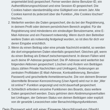
angemeldet bist) gespeichert. Ferner werden deine Benutzer-ID, ein
Authentifizierungsschlüssel und eine Session-ID gespeichert. Die
Cookies haben standardmäßig eine Gültigkeit von einem Jahr. Alle
Cookies kannst du jederzeit über die Funktion „Alle Cookies löschen“
löschen.
Weiterhin werden die Daten gespeichert, die du bei der Registrierung,
in deinem Profil oder deinem persönlichem Bereich angibst. Für die
Registrierung sind mindestens ein eindeutiger Benutzername, eine E-
Mail-Adresse und ein Passwort notwendig. Wenn durch den Betreiber
weitere Daten als notwendig festgelegt wurden, so ist dies für dich vor
deren Eingabe ersichtlich.
Wenn du einen Beitrag oder eine private Nachricht erstellst, so werden
die dort eingegebenen Daten ebenfalls gespeichert. Gleiches gilt, wenn
du einen Beitrag als Entwurf zwischenspeicherst. In diesen Fällen wird
auch deine IP-Adresse gespeichert. Die IP-Adresse wird weiterhin bei
folgenden Aktionen gespeichert: Löschen und Ändern von Beiträgen
(dazu zählen Private Nachrichten und Umfragen), Änderungen an
zentralen Profildaten (E-Mail-Adresse, Kontoaktivierung, Benutzer-
Passwort) und gescheiterte Anmeldeversuche. Die von deinem Browser
übermittelte Browser-Kennzeichnung (User Agent) wird nur in der „Wer
ist online?“-Funktion angezeigt und nicht dauerhaft gespeichert.
Schließlich erfordern einzelne Funktionen des Boards, dass weitere
Daten gespeichert werden. Dazu gehören dein Abstimmungsverhalten
bei Umfragen, der Gelesen-Status von deinen Beiträgen oder explizit
von dir gesetzte Lesezeichen oder Benachrichtigungsfunktionen.
Dein Passwort wird mit einer Einwege-Verschlüsselung (Hash)