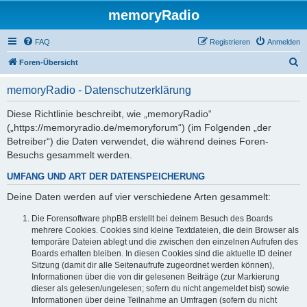
memoryRadio
FAQ
Registrieren
Anmelden
S
Foren-Übersicht
u
memoryRadio - Datenschutzerklärung
c
h
Diese Richtlinie beschreibt, wie „memoryRadio“
(„https://memoryradio.de/memoryforum“) (im Folgenden „der
e
Betreiber“) die Daten verwendet, die während deines Foren-
Besuchs gesammelt werden.
UMFANG UND ART DER DATENSPEICHERUNG
Deine Daten werden auf vier verschiedene Arten gesammelt:
Die Forensoftware phpBB erstellt bei deinem Besuch des Boards
mehrere Cookies. Cookies sind kleine Textdateien, die dein Browser als
temporäre Dateien ablegt und die zwischen den einzelnen Aufrufen des
Boards erhalten bleiben. In diesen Cookies sind die aktuelle ID deiner
Sitzung (damit dir alle Seitenaufrufe zugeordnet werden können),
Informationen über die von dir gelesenen Beiträge (zur Markierung
dieser als gelesen/ungelesen; sofern du nicht angemeldet bist) sowie
Informationen über deine Teilnahme an Umfragen (sofern du nicht