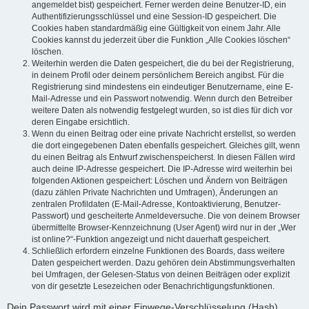
angemeldet bist) gespeichert. Ferner werden deine Benutzer-ID, ein
Authentifizierungsschlüssel und eine Session-ID gespeichert. Die
Cookies haben standardmäßig eine Gültigkeit von einem Jahr. Alle
Cookies kannst du jederzeit über die Funktion „Alle Cookies löschen“
löschen.
Weiterhin werden die Daten gespeichert, die du bei der Registrierung,
in deinem Profil oder deinem persönlichem Bereich angibst. Für die
Registrierung sind mindestens ein eindeutiger Benutzername, eine E-
Mail-Adresse und ein Passwort notwendig. Wenn durch den Betreiber
weitere Daten als notwendig festgelegt wurden, so ist dies für dich vor
deren Eingabe ersichtlich.
Wenn du einen Beitrag oder eine private Nachricht erstellst, so werden
die dort eingegebenen Daten ebenfalls gespeichert. Gleiches gilt, wenn
du einen Beitrag als Entwurf zwischenspeicherst. In diesen Fällen wird
auch deine IP-Adresse gespeichert. Die IP-Adresse wird weiterhin bei
folgenden Aktionen gespeichert: Löschen und Ändern von Beiträgen
(dazu zählen Private Nachrichten und Umfragen), Änderungen an
zentralen Profildaten (E-Mail-Adresse, Kontoaktivierung, Benutzer-
Passwort) und gescheiterte Anmeldeversuche. Die von deinem Browser
übermittelte Browser-Kennzeichnung (User Agent) wird nur in der „Wer
ist online?“-Funktion angezeigt und nicht dauerhaft gespeichert.
Schließlich erfordern einzelne Funktionen des Boards, dass weitere
Daten gespeichert werden. Dazu gehören dein Abstimmungsverhalten
bei Umfragen, der Gelesen-Status von deinen Beiträgen oder explizit
von dir gesetzte Lesezeichen oder Benachrichtigungsfunktionen.
Dein Passwort wird mit einer Einwege-Verschlüsselung (Hash)