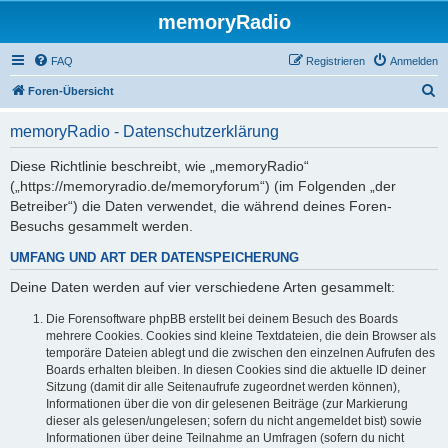
memoryRadio
FAQ
Registrieren
Anmelden
S
Foren-Übersicht
u
memoryRadio - Datenschutzerklärung
c
h
Diese Richtlinie beschreibt, wie „memoryRadio“
(„https://memoryradio.de/memoryforum“) (im Folgenden „der
e
Betreiber“) die Daten verwendet, die während deines Foren-
Besuchs gesammelt werden.
UMFANG UND ART DER DATENSPEICHERUNG
Deine Daten werden auf vier verschiedene Arten gesammelt:
Die Forensoftware phpBB erstellt bei deinem Besuch des Boards
mehrere Cookies. Cookies sind kleine Textdateien, die dein Browser als
temporäre Dateien ablegt und die zwischen den einzelnen Aufrufen des
Boards erhalten bleiben. In diesen Cookies sind die aktuelle ID deiner
Sitzung (damit dir alle Seitenaufrufe zugeordnet werden können),
Informationen über die von dir gelesenen Beiträge (zur Markierung
dieser als gelesen/ungelesen; sofern du nicht angemeldet bist) sowie
Informationen über deine Teilnahme an Umfragen (sofern du nicht