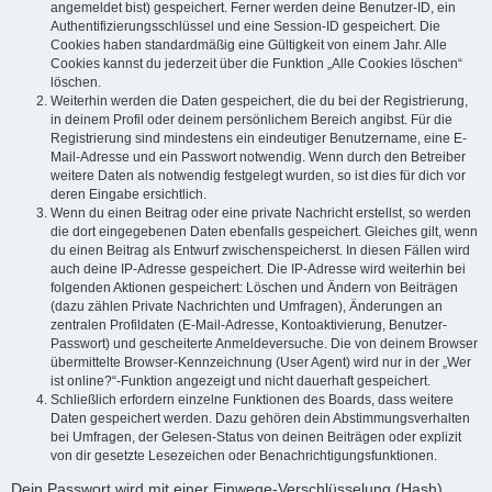
angemeldet bist) gespeichert. Ferner werden deine Benutzer-ID, ein
Authentifizierungsschlüssel und eine Session-ID gespeichert. Die
Cookies haben standardmäßig eine Gültigkeit von einem Jahr. Alle
Cookies kannst du jederzeit über die Funktion „Alle Cookies löschen“
löschen.
Weiterhin werden die Daten gespeichert, die du bei der Registrierung,
in deinem Profil oder deinem persönlichem Bereich angibst. Für die
Registrierung sind mindestens ein eindeutiger Benutzername, eine E-
Mail-Adresse und ein Passwort notwendig. Wenn durch den Betreiber
weitere Daten als notwendig festgelegt wurden, so ist dies für dich vor
deren Eingabe ersichtlich.
Wenn du einen Beitrag oder eine private Nachricht erstellst, so werden
die dort eingegebenen Daten ebenfalls gespeichert. Gleiches gilt, wenn
du einen Beitrag als Entwurf zwischenspeicherst. In diesen Fällen wird
auch deine IP-Adresse gespeichert. Die IP-Adresse wird weiterhin bei
folgenden Aktionen gespeichert: Löschen und Ändern von Beiträgen
(dazu zählen Private Nachrichten und Umfragen), Änderungen an
zentralen Profildaten (E-Mail-Adresse, Kontoaktivierung, Benutzer-
Passwort) und gescheiterte Anmeldeversuche. Die von deinem Browser
übermittelte Browser-Kennzeichnung (User Agent) wird nur in der „Wer
ist online?“-Funktion angezeigt und nicht dauerhaft gespeichert.
Schließlich erfordern einzelne Funktionen des Boards, dass weitere
Daten gespeichert werden. Dazu gehören dein Abstimmungsverhalten
bei Umfragen, der Gelesen-Status von deinen Beiträgen oder explizit
von dir gesetzte Lesezeichen oder Benachrichtigungsfunktionen.
Dein Passwort wird mit einer Einwege-Verschlüsselung (Hash)