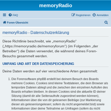
memoryRadio
FAQ
Registrieren
Anmelden
S
Foren-Übersicht
u
memoryRadio - Datenschutzerklärung
c
h
Diese Richtlinie beschreibt, wie „memoryRadio“
(„https://memoryradio.de/memoryforum“) (im Folgenden „der
e
Betreiber“) die Daten verwendet, die während deines Foren-
Besuchs gesammelt werden.
UMFANG UND ART DER DATENSPEICHERUNG
Deine Daten werden auf vier verschiedene Arten gesammelt:
Die Forensoftware phpBB erstellt bei deinem Besuch des Boards
mehrere Cookies. Cookies sind kleine Textdateien, die dein Browser als
temporäre Dateien ablegt und die zwischen den einzelnen Aufrufen des
Boards erhalten bleiben. In diesen Cookies sind die aktuelle ID deiner
Sitzung (damit dir alle Seitenaufrufe zugeordnet werden können),
Informationen über die von dir gelesenen Beiträge (zur Markierung
dieser als gelesen/ungelesen; sofern du nicht angemeldet bist) sowie
Informationen über deine Teilnahme an Umfragen (sofern du nicht