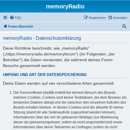
memoryRadio
FAQ
Registrieren
Anmelden
S
Foren-Übersicht
u
memoryRadio - Datenschutzerklärung
c
h
Diese Richtlinie beschreibt, wie „memoryRadio“
(„https://memoryradio.de/memoryforum“) (im Folgenden „der
e
Betreiber“) die Daten verwendet, die während deines Foren-
Besuchs gesammelt werden.
UMFANG UND ART DER DATENSPEICHERUNG
Deine Daten werden auf vier verschiedene Arten gesammelt:
Die Forensoftware phpBB erstellt bei deinem Besuch des Boards
mehrere Cookies. Cookies sind kleine Textdateien, die dein Browser als
temporäre Dateien ablegt und die zwischen den einzelnen Aufrufen des
Boards erhalten bleiben. In diesen Cookies sind die aktuelle ID deiner
Sitzung (damit dir alle Seitenaufrufe zugeordnet werden können),
Informationen über die von dir gelesenen Beiträge (zur Markierung
dieser als gelesen/ungelesen; sofern du nicht angemeldet bist) sowie
Informationen über deine Teilnahme an Umfragen (sofern du nicht