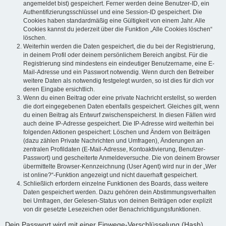
angemeldet bist) gespeichert. Ferner werden deine Benutzer-ID, ein
Authentifizierungsschlüssel und eine Session-ID gespeichert. Die
Cookies haben standardmäßig eine Gültigkeit von einem Jahr. Alle
Cookies kannst du jederzeit über die Funktion „Alle Cookies löschen“
löschen.
Weiterhin werden die Daten gespeichert, die du bei der Registrierung,
in deinem Profil oder deinem persönlichem Bereich angibst. Für die
Registrierung sind mindestens ein eindeutiger Benutzername, eine E-
Mail-Adresse und ein Passwort notwendig. Wenn durch den Betreiber
weitere Daten als notwendig festgelegt wurden, so ist dies für dich vor
deren Eingabe ersichtlich.
Wenn du einen Beitrag oder eine private Nachricht erstellst, so werden
die dort eingegebenen Daten ebenfalls gespeichert. Gleiches gilt, wenn
du einen Beitrag als Entwurf zwischenspeicherst. In diesen Fällen wird
auch deine IP-Adresse gespeichert. Die IP-Adresse wird weiterhin bei
folgenden Aktionen gespeichert: Löschen und Ändern von Beiträgen
(dazu zählen Private Nachrichten und Umfragen), Änderungen an
zentralen Profildaten (E-Mail-Adresse, Kontoaktivierung, Benutzer-
Passwort) und gescheiterte Anmeldeversuche. Die von deinem Browser
übermittelte Browser-Kennzeichnung (User Agent) wird nur in der „Wer
ist online?“-Funktion angezeigt und nicht dauerhaft gespeichert.
Schließlich erfordern einzelne Funktionen des Boards, dass weitere
Daten gespeichert werden. Dazu gehören dein Abstimmungsverhalten
bei Umfragen, der Gelesen-Status von deinen Beiträgen oder explizit
von dir gesetzte Lesezeichen oder Benachrichtigungsfunktionen.
Dein Passwort wird mit einer Einwege-Verschlüsselung (Hash)