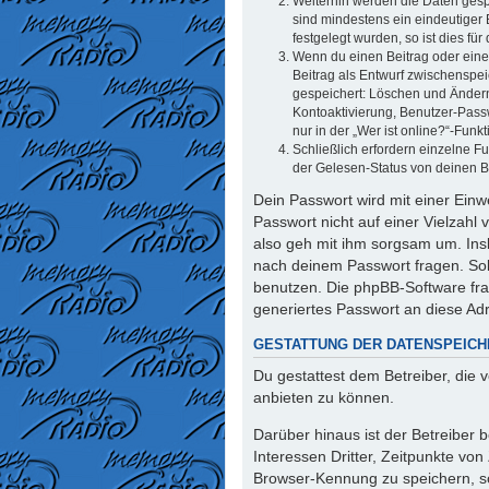
Weiterhin werden die Daten gespe
sind mindestens ein eindeutiger
festgelegt wurden, so ist dies für
Wenn du einen Beitrag oder eine 
Beitrag als Entwurf zwischenspei
gespeichert: Löschen und Ändern
Kontoaktivierung, Benutzer-Pass
nur in der „Wer ist online?“-Funk
Schließlich erfordern einzelne 
der Gelesen-Status von deinen Be
Dein Passwort wird mit einer Einw
Passwort nicht auf einer Vielzahl
also geh mit ihm sorgsam um. Insb
nach deinem Passwort fragen. Sol
benutzen. Die phpBB-Software fr
generiertes Passwort an diese Ad
GESTATTUNG DER DATENSPEIC
Du gestattest dem Betreiber, die
anbieten zu können.
Darüber hinaus ist der Betreiber
Interessen Dritter, Zeitpunkte vo
Browser-Kennung zu speichern, so