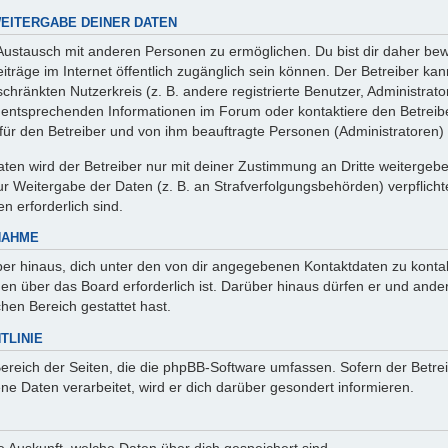
EITERGABE DEINER DATEN
 Austausch mit anderen Personen zu ermöglichen. Du bist dir daher bew
 Beiträge im Internet öffentlich zugänglich sein können. Der Betreiber ka
chränkten Nutzerkreis (z. B. andere registrierte Benutzer, Administrat
entsprechenden Informationen im Forum oder kontaktiere den Betreibe
r für den Betreiber und von ihm beauftragte Personen (Administratoren)
en wird der Betreiber nur mit deiner Zustimmung an Dritte weitergeben. 
 Weitergabe der Daten (z. B. an Strafverfolgungsbehörden) verpflichte
n erforderlich sind.
NAHME
er hinaus, dich unter den von dir angegebenen Kontaktdaten zu kontakt
nen über das Board erforderlich ist. Darüber hinaus dürfen er und ande
hen Bereich gestattet hast.
TLINIE
Bereich der Seiten, die die phpBB-Software umfassen. Sofern der Betre
e Daten verarbeitet, wird er dich darüber gesondert informieren.
age Auskunft, welche Daten über dich gespeichert sind.