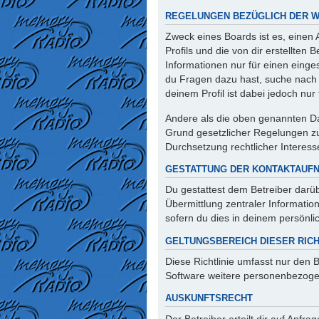
REGELUNGEN BEZÜGLICH DER W
Zweck eines Boards ist es, einen
Profils und die von dir erstellten
Informationen nur für einen einges
du Fragen dazu hast, suche nach 
deinem Profil ist dabei jedoch nu
Andere als die oben genannten Dat
Grund gesetzlicher Regelungen zur
Durchsetzung rechtlicher Interesse
GESTATTUNG DER KONTAKTAUF
Du gestattest dem Betreiber darüb
Übermittlung zentraler Informatio
sofern du dies in deinem persönlic
GELTUNGSBEREICH DIESER RICH
Diese Richtlinie umfasst nur den 
Software weitere personenbezogen
AUSKUNFTSRECHT
Der Betreiber erteilt dir auf Anfr