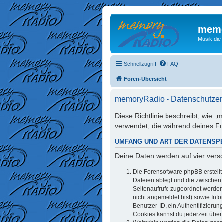
memo
Musik die
Schnellzugriff
FAQ
Foren-Übersicht
memoryRadio - Datenschutzer
Diese Richtlinie beschreibt, wie
verwendet, die während deines 
UMFANG UND ART DER DATENSP
Deine Daten werden auf vier ver
Die Forensoftware phpBB erstell
Dateien ablegt und die zwischen d
Seitenaufrufe zugeordnet werden 
nicht angemeldet bist) sowie Inf
Benutzer-ID, ein Authentifizieru
Cookies kannst du jederzeit über