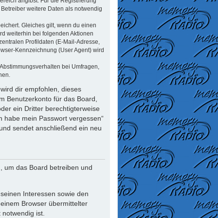
reich angibst. Für die Registrierung
Betreiber weitere Daten als notwendig
ichert. Gleiches gilt, wenn du einen
rd weiterhin bei folgenden Aktionen
ntralen Profildaten (E-Mail-Adresse,
rowser-Kennzeichnung (User Agent) wird
n Abstimmungsverhalten bei Umfragen,
nen.
wird dir empfohlen, dieses
em Benutzerkonto für das Board,
er ein Dritter berechtigterweise
Ich habe mein Passwort vergessen“
und sendet anschließend ein neu
n, um das Board betreiben und
 seinen Interessen sowie den
deinem Browser übermittelter
notwendig ist.