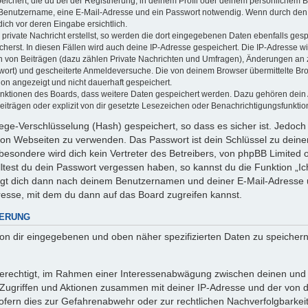
ichert, die du bei der Registrierung, in deinem Profil oder deinem persönlichem Be
 Benutzername, eine E-Mail-Adresse und ein Passwort notwendig. Wenn durch den 
 dich vor deren Eingabe ersichtlich.
private Nachricht erstellst, so werden die dort eingegebenen Daten ebenfalls gespe
cherst. In diesen Fällen wird auch deine IP-Adresse gespeichert. Die IP-Adresse wi
 von Beiträgen (dazu zählen Private Nachrichten und Umfragen), Änderungen an ze
wort) und gescheiterte Anmeldeversuche. Die von deinem Browser übermittelte B
tion angezeigt und nicht dauerhaft gespeichert.
Funktionen des Boards, dass weitere Daten gespeichert werden. Dazu gehören dei
iträgen oder explizit von dir gesetzte Lesezeichen oder Benachrichtigungsfunktio
ege-Verschlüsselung (Hash) gespeichert, so dass es sicher ist. Jedoch 
 von Webseiten zu verwenden. Das Passwort ist dein Schlüssel zu dein
esondere wird dich kein Vertreter des Betreibers, von phpBB Limited od
ltest du dein Passwort vergessen haben, so kannst du die Funktion „
agt dich dann nach deinem Benutzernamen und deiner E-Mail-Adresse 
resse, mit dem du dann auf das Board zugreifen kannst.
HERUNG
 von dir eingegebenen und oben näher spezifizierten Daten zu speicher
 berechtigt, im Rahmen einer Interessenabwägung zwischen deinen und
n Zugriffen und Aktionen zusammen mit deiner IP-Adresse und der von 
fern dies zur Gefahrenabwehr oder zur rechtlichen Nachverfolgbarkeit 