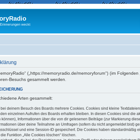
ryRadio
 Erinnerungen weckt
klärung
 „memoryRadio“ („https://memoryradio.de/memoryforum“) (im Folgenden „
Foren-Besuchs gesammelt werden.
EICHERUNG
schiedene Arten gesammelt:
t bei deinem Besuch des Boards mehrere Cookies. Cookies sind kleine Textdateien
en einzelnen Aufrufen des Boards erhalten bleiben. In diesen Cookies sind die aktu
können), Informationen über die von dir gelesenen Beiträge (zur Markierung dies
ormationen über deine Teilnahme an Umfragen (sofern du nicht angemeldet bist) g
ngsschlüssel und eine Session-ID gespeichert. Die Cookies haben standardmäßig ein
 die Funktion „Alle Cookies löschen“ löschen.