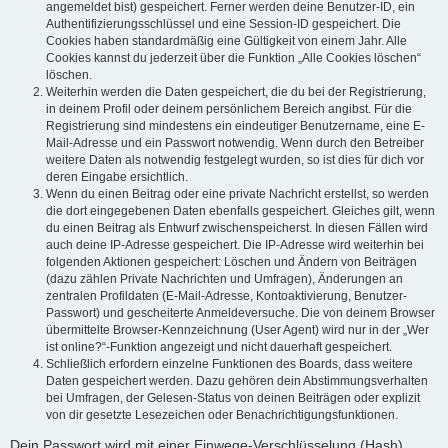
angemeldet bist) gespeichert. Ferner werden deine Benutzer-ID, ein
Authentifizierungsschlüssel und eine Session-ID gespeichert. Die
Cookies haben standardmäßig eine Gültigkeit von einem Jahr. Alle
Cookies kannst du jederzeit über die Funktion „Alle Cookies löschen“
löschen.
Weiterhin werden die Daten gespeichert, die du bei der Registrierung,
in deinem Profil oder deinem persönlichem Bereich angibst. Für die
Registrierung sind mindestens ein eindeutiger Benutzername, eine E-
Mail-Adresse und ein Passwort notwendig. Wenn durch den Betreiber
weitere Daten als notwendig festgelegt wurden, so ist dies für dich vor
deren Eingabe ersichtlich.
Wenn du einen Beitrag oder eine private Nachricht erstellst, so werden
die dort eingegebenen Daten ebenfalls gespeichert. Gleiches gilt, wenn
du einen Beitrag als Entwurf zwischenspeicherst. In diesen Fällen wird
auch deine IP-Adresse gespeichert. Die IP-Adresse wird weiterhin bei
folgenden Aktionen gespeichert: Löschen und Ändern von Beiträgen
(dazu zählen Private Nachrichten und Umfragen), Änderungen an
zentralen Profildaten (E-Mail-Adresse, Kontoaktivierung, Benutzer-
Passwort) und gescheiterte Anmeldeversuche. Die von deinem Browser
übermittelte Browser-Kennzeichnung (User Agent) wird nur in der „Wer
ist online?“-Funktion angezeigt und nicht dauerhaft gespeichert.
Schließlich erfordern einzelne Funktionen des Boards, dass weitere
Daten gespeichert werden. Dazu gehören dein Abstimmungsverhalten
bei Umfragen, der Gelesen-Status von deinen Beiträgen oder explizit
von dir gesetzte Lesezeichen oder Benachrichtigungsfunktionen.
Dein Passwort wird mit einer Einwege-Verschlüsselung (Hash)