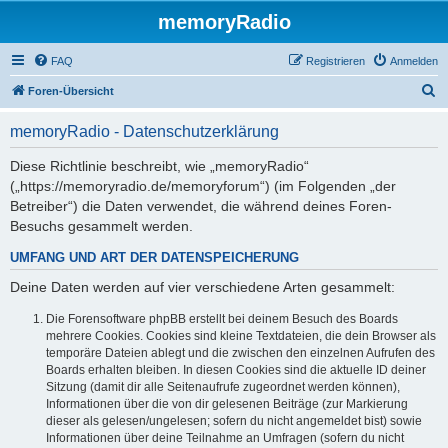
memoryRadio
FAQ
Registrieren
Anmelden
S
Foren-Übersicht
u
memoryRadio - Datenschutzerklärung
c
h
Diese Richtlinie beschreibt, wie „memoryRadio“
(„https://memoryradio.de/memoryforum“) (im Folgenden „der
e
Betreiber“) die Daten verwendet, die während deines Foren-
Besuchs gesammelt werden.
UMFANG UND ART DER DATENSPEICHERUNG
Deine Daten werden auf vier verschiedene Arten gesammelt:
Die Forensoftware phpBB erstellt bei deinem Besuch des Boards
mehrere Cookies. Cookies sind kleine Textdateien, die dein Browser als
temporäre Dateien ablegt und die zwischen den einzelnen Aufrufen des
Boards erhalten bleiben. In diesen Cookies sind die aktuelle ID deiner
Sitzung (damit dir alle Seitenaufrufe zugeordnet werden können),
Informationen über die von dir gelesenen Beiträge (zur Markierung
dieser als gelesen/ungelesen; sofern du nicht angemeldet bist) sowie
Informationen über deine Teilnahme an Umfragen (sofern du nicht