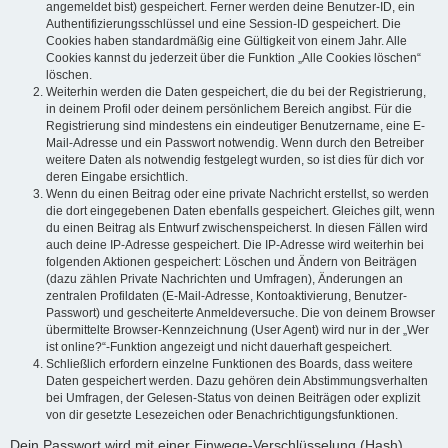
angemeldet bist) gespeichert. Ferner werden deine Benutzer-ID, ein
Authentifizierungsschlüssel und eine Session-ID gespeichert. Die
Cookies haben standardmäßig eine Gültigkeit von einem Jahr. Alle
Cookies kannst du jederzeit über die Funktion „Alle Cookies löschen“
löschen.
Weiterhin werden die Daten gespeichert, die du bei der Registrierung,
in deinem Profil oder deinem persönlichem Bereich angibst. Für die
Registrierung sind mindestens ein eindeutiger Benutzername, eine E-
Mail-Adresse und ein Passwort notwendig. Wenn durch den Betreiber
weitere Daten als notwendig festgelegt wurden, so ist dies für dich vor
deren Eingabe ersichtlich.
Wenn du einen Beitrag oder eine private Nachricht erstellst, so werden
die dort eingegebenen Daten ebenfalls gespeichert. Gleiches gilt, wenn
du einen Beitrag als Entwurf zwischenspeicherst. In diesen Fällen wird
auch deine IP-Adresse gespeichert. Die IP-Adresse wird weiterhin bei
folgenden Aktionen gespeichert: Löschen und Ändern von Beiträgen
(dazu zählen Private Nachrichten und Umfragen), Änderungen an
zentralen Profildaten (E-Mail-Adresse, Kontoaktivierung, Benutzer-
Passwort) und gescheiterte Anmeldeversuche. Die von deinem Browser
übermittelte Browser-Kennzeichnung (User Agent) wird nur in der „Wer
ist online?“-Funktion angezeigt und nicht dauerhaft gespeichert.
Schließlich erfordern einzelne Funktionen des Boards, dass weitere
Daten gespeichert werden. Dazu gehören dein Abstimmungsverhalten
bei Umfragen, der Gelesen-Status von deinen Beiträgen oder explizit
von dir gesetzte Lesezeichen oder Benachrichtigungsfunktionen.
Dein Passwort wird mit einer Einwege-Verschlüsselung (Hash)