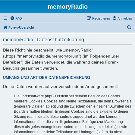
memoryRadio
FAQ
Registrieren
Anmelden
S
Foren-Übersicht
u
memoryRadio - Datenschutzerklärung
c
h
Diese Richtlinie beschreibt, wie „memoryRadio“
(„https://memoryradio.de/memoryforum“) (im Folgenden „der
e
Betreiber“) die Daten verwendet, die während deines Foren-
Besuchs gesammelt werden.
UMFANG UND ART DER DATENSPEICHERUNG
Deine Daten werden auf vier verschiedene Arten gesammelt:
Die Forensoftware phpBB erstellt bei deinem Besuch des Boards
mehrere Cookies. Cookies sind kleine Textdateien, die dein Browser als
temporäre Dateien ablegt und die zwischen den einzelnen Aufrufen des
Boards erhalten bleiben. In diesen Cookies sind die aktuelle ID deiner
Sitzung (damit dir alle Seitenaufrufe zugeordnet werden können),
Informationen über die von dir gelesenen Beiträge (zur Markierung
dieser als gelesen/ungelesen; sofern du nicht angemeldet bist) sowie
Informationen über deine Teilnahme an Umfragen (sofern du nicht