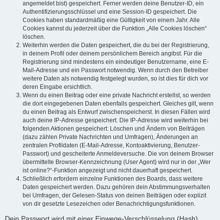
angemeldet bist) gespeichert. Ferner werden deine Benutzer-ID, ein
Authentifizierungsschlüssel und eine Session-ID gespeichert. Die
Cookies haben standardmäßig eine Gültigkeit von einem Jahr. Alle
Cookies kannst du jederzeit über die Funktion „Alle Cookies löschen“
löschen.
Weiterhin werden die Daten gespeichert, die du bei der Registrierung,
in deinem Profil oder deinem persönlichem Bereich angibst. Für die
Registrierung sind mindestens ein eindeutiger Benutzername, eine E-
Mail-Adresse und ein Passwort notwendig. Wenn durch den Betreiber
weitere Daten als notwendig festgelegt wurden, so ist dies für dich vor
deren Eingabe ersichtlich.
Wenn du einen Beitrag oder eine private Nachricht erstellst, so werden
die dort eingegebenen Daten ebenfalls gespeichert. Gleiches gilt, wenn
du einen Beitrag als Entwurf zwischenspeicherst. In diesen Fällen wird
auch deine IP-Adresse gespeichert. Die IP-Adresse wird weiterhin bei
folgenden Aktionen gespeichert: Löschen und Ändern von Beiträgen
(dazu zählen Private Nachrichten und Umfragen), Änderungen an
zentralen Profildaten (E-Mail-Adresse, Kontoaktivierung, Benutzer-
Passwort) und gescheiterte Anmeldeversuche. Die von deinem Browser
übermittelte Browser-Kennzeichnung (User Agent) wird nur in der „Wer
ist online?“-Funktion angezeigt und nicht dauerhaft gespeichert.
Schließlich erfordern einzelne Funktionen des Boards, dass weitere
Daten gespeichert werden. Dazu gehören dein Abstimmungsverhalten
bei Umfragen, der Gelesen-Status von deinen Beiträgen oder explizit
von dir gesetzte Lesezeichen oder Benachrichtigungsfunktionen.
Dein Passwort wird mit einer Einwege-Verschlüsselung (Hash)