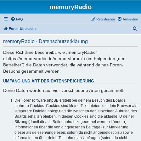
memoryRadio
FAQ
Registrieren
Anmelden
S
Foren-Übersicht
u
memoryRadio - Datenschutzerklärung
c
h
Diese Richtlinie beschreibt, wie „memoryRadio“
(„https://memoryradio.de/memoryforum“) (im Folgenden „der
e
Betreiber“) die Daten verwendet, die während deines Foren-
Besuchs gesammelt werden.
UMFANG UND ART DER DATENSPEICHERUNG
Deine Daten werden auf vier verschiedene Arten gesammelt:
Die Forensoftware phpBB erstellt bei deinem Besuch des Boards
mehrere Cookies. Cookies sind kleine Textdateien, die dein Browser als
temporäre Dateien ablegt und die zwischen den einzelnen Aufrufen des
Boards erhalten bleiben. In diesen Cookies sind die aktuelle ID deiner
Sitzung (damit dir alle Seitenaufrufe zugeordnet werden können),
Informationen über die von dir gelesenen Beiträge (zur Markierung
dieser als gelesen/ungelesen; sofern du nicht angemeldet bist) sowie
Informationen über deine Teilnahme an Umfragen (sofern du nicht