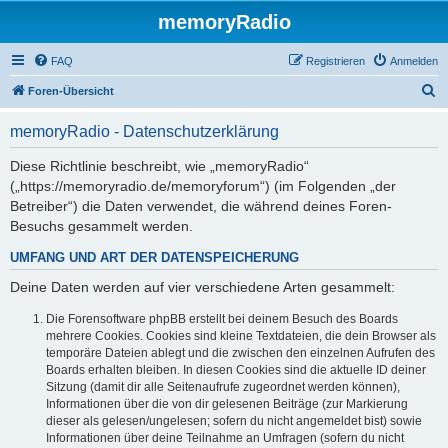
memoryRadio
FAQ
Registrieren
Anmelden
S
Foren-Übersicht
u
memoryRadio - Datenschutzerklärung
c
h
Diese Richtlinie beschreibt, wie „memoryRadio“
(„https://memoryradio.de/memoryforum“) (im Folgenden „der
e
Betreiber“) die Daten verwendet, die während deines Foren-
Besuchs gesammelt werden.
UMFANG UND ART DER DATENSPEICHERUNG
Deine Daten werden auf vier verschiedene Arten gesammelt:
Die Forensoftware phpBB erstellt bei deinem Besuch des Boards
mehrere Cookies. Cookies sind kleine Textdateien, die dein Browser als
temporäre Dateien ablegt und die zwischen den einzelnen Aufrufen des
Boards erhalten bleiben. In diesen Cookies sind die aktuelle ID deiner
Sitzung (damit dir alle Seitenaufrufe zugeordnet werden können),
Informationen über die von dir gelesenen Beiträge (zur Markierung
dieser als gelesen/ungelesen; sofern du nicht angemeldet bist) sowie
Informationen über deine Teilnahme an Umfragen (sofern du nicht