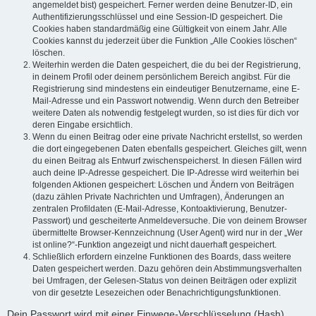
angemeldet bist) gespeichert. Ferner werden deine Benutzer-ID, ein
Authentifizierungsschlüssel und eine Session-ID gespeichert. Die
Cookies haben standardmäßig eine Gültigkeit von einem Jahr. Alle
Cookies kannst du jederzeit über die Funktion „Alle Cookies löschen“
löschen.
Weiterhin werden die Daten gespeichert, die du bei der Registrierung,
in deinem Profil oder deinem persönlichem Bereich angibst. Für die
Registrierung sind mindestens ein eindeutiger Benutzername, eine E-
Mail-Adresse und ein Passwort notwendig. Wenn durch den Betreiber
weitere Daten als notwendig festgelegt wurden, so ist dies für dich vor
deren Eingabe ersichtlich.
Wenn du einen Beitrag oder eine private Nachricht erstellst, so werden
die dort eingegebenen Daten ebenfalls gespeichert. Gleiches gilt, wenn
du einen Beitrag als Entwurf zwischenspeicherst. In diesen Fällen wird
auch deine IP-Adresse gespeichert. Die IP-Adresse wird weiterhin bei
folgenden Aktionen gespeichert: Löschen und Ändern von Beiträgen
(dazu zählen Private Nachrichten und Umfragen), Änderungen an
zentralen Profildaten (E-Mail-Adresse, Kontoaktivierung, Benutzer-
Passwort) und gescheiterte Anmeldeversuche. Die von deinem Browser
übermittelte Browser-Kennzeichnung (User Agent) wird nur in der „Wer
ist online?“-Funktion angezeigt und nicht dauerhaft gespeichert.
Schließlich erfordern einzelne Funktionen des Boards, dass weitere
Daten gespeichert werden. Dazu gehören dein Abstimmungsverhalten
bei Umfragen, der Gelesen-Status von deinen Beiträgen oder explizit
von dir gesetzte Lesezeichen oder Benachrichtigungsfunktionen.
Dein Passwort wird mit einer Einwege-Verschlüsselung (Hash)