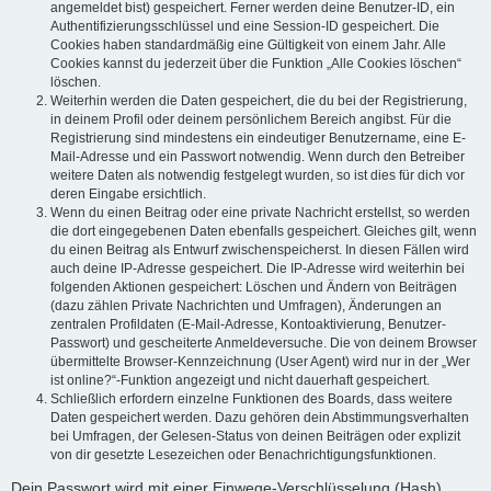
angemeldet bist) gespeichert. Ferner werden deine Benutzer-ID, ein
Authentifizierungsschlüssel und eine Session-ID gespeichert. Die
Cookies haben standardmäßig eine Gültigkeit von einem Jahr. Alle
Cookies kannst du jederzeit über die Funktion „Alle Cookies löschen“
löschen.
Weiterhin werden die Daten gespeichert, die du bei der Registrierung,
in deinem Profil oder deinem persönlichem Bereich angibst. Für die
Registrierung sind mindestens ein eindeutiger Benutzername, eine E-
Mail-Adresse und ein Passwort notwendig. Wenn durch den Betreiber
weitere Daten als notwendig festgelegt wurden, so ist dies für dich vor
deren Eingabe ersichtlich.
Wenn du einen Beitrag oder eine private Nachricht erstellst, so werden
die dort eingegebenen Daten ebenfalls gespeichert. Gleiches gilt, wenn
du einen Beitrag als Entwurf zwischenspeicherst. In diesen Fällen wird
auch deine IP-Adresse gespeichert. Die IP-Adresse wird weiterhin bei
folgenden Aktionen gespeichert: Löschen und Ändern von Beiträgen
(dazu zählen Private Nachrichten und Umfragen), Änderungen an
zentralen Profildaten (E-Mail-Adresse, Kontoaktivierung, Benutzer-
Passwort) und gescheiterte Anmeldeversuche. Die von deinem Browser
übermittelte Browser-Kennzeichnung (User Agent) wird nur in der „Wer
ist online?“-Funktion angezeigt und nicht dauerhaft gespeichert.
Schließlich erfordern einzelne Funktionen des Boards, dass weitere
Daten gespeichert werden. Dazu gehören dein Abstimmungsverhalten
bei Umfragen, der Gelesen-Status von deinen Beiträgen oder explizit
von dir gesetzte Lesezeichen oder Benachrichtigungsfunktionen.
Dein Passwort wird mit einer Einwege-Verschlüsselung (Hash)