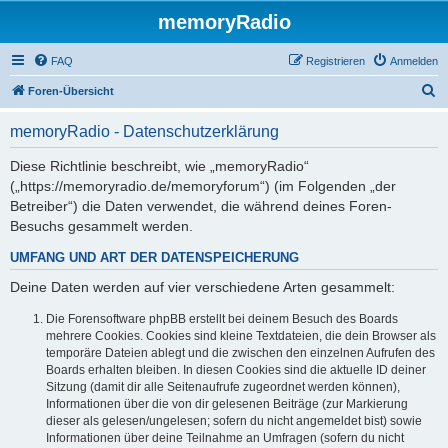
memoryRadio
FAQ
Registrieren
Anmelden
S
Foren-Übersicht
u
memoryRadio - Datenschutzerklärung
c
h
Diese Richtlinie beschreibt, wie „memoryRadio“
(„https://memoryradio.de/memoryforum“) (im Folgenden „der
e
Betreiber“) die Daten verwendet, die während deines Foren-
Besuchs gesammelt werden.
UMFANG UND ART DER DATENSPEICHERUNG
Deine Daten werden auf vier verschiedene Arten gesammelt:
Die Forensoftware phpBB erstellt bei deinem Besuch des Boards
mehrere Cookies. Cookies sind kleine Textdateien, die dein Browser als
temporäre Dateien ablegt und die zwischen den einzelnen Aufrufen des
Boards erhalten bleiben. In diesen Cookies sind die aktuelle ID deiner
Sitzung (damit dir alle Seitenaufrufe zugeordnet werden können),
Informationen über die von dir gelesenen Beiträge (zur Markierung
dieser als gelesen/ungelesen; sofern du nicht angemeldet bist) sowie
Informationen über deine Teilnahme an Umfragen (sofern du nicht