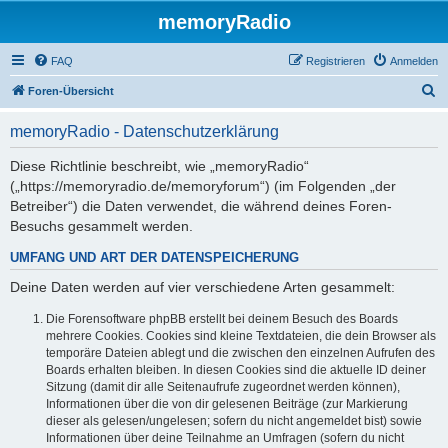
memoryRadio
FAQ
Registrieren
Anmelden
S
Foren-Übersicht
u
memoryRadio - Datenschutzerklärung
c
h
Diese Richtlinie beschreibt, wie „memoryRadio“
(„https://memoryradio.de/memoryforum“) (im Folgenden „der
e
Betreiber“) die Daten verwendet, die während deines Foren-
Besuchs gesammelt werden.
UMFANG UND ART DER DATENSPEICHERUNG
Deine Daten werden auf vier verschiedene Arten gesammelt:
Die Forensoftware phpBB erstellt bei deinem Besuch des Boards
mehrere Cookies. Cookies sind kleine Textdateien, die dein Browser als
temporäre Dateien ablegt und die zwischen den einzelnen Aufrufen des
Boards erhalten bleiben. In diesen Cookies sind die aktuelle ID deiner
Sitzung (damit dir alle Seitenaufrufe zugeordnet werden können),
Informationen über die von dir gelesenen Beiträge (zur Markierung
dieser als gelesen/ungelesen; sofern du nicht angemeldet bist) sowie
Informationen über deine Teilnahme an Umfragen (sofern du nicht