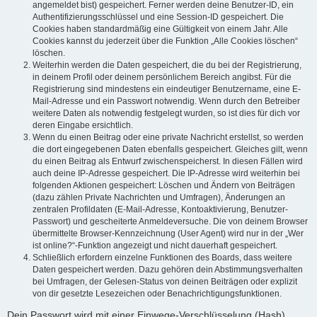
angemeldet bist) gespeichert. Ferner werden deine Benutzer-ID, ein
Authentifizierungsschlüssel und eine Session-ID gespeichert. Die
Cookies haben standardmäßig eine Gültigkeit von einem Jahr. Alle
Cookies kannst du jederzeit über die Funktion „Alle Cookies löschen“
löschen.
Weiterhin werden die Daten gespeichert, die du bei der Registrierung,
in deinem Profil oder deinem persönlichem Bereich angibst. Für die
Registrierung sind mindestens ein eindeutiger Benutzername, eine E-
Mail-Adresse und ein Passwort notwendig. Wenn durch den Betreiber
weitere Daten als notwendig festgelegt wurden, so ist dies für dich vor
deren Eingabe ersichtlich.
Wenn du einen Beitrag oder eine private Nachricht erstellst, so werden
die dort eingegebenen Daten ebenfalls gespeichert. Gleiches gilt, wenn
du einen Beitrag als Entwurf zwischenspeicherst. In diesen Fällen wird
auch deine IP-Adresse gespeichert. Die IP-Adresse wird weiterhin bei
folgenden Aktionen gespeichert: Löschen und Ändern von Beiträgen
(dazu zählen Private Nachrichten und Umfragen), Änderungen an
zentralen Profildaten (E-Mail-Adresse, Kontoaktivierung, Benutzer-
Passwort) und gescheiterte Anmeldeversuche. Die von deinem Browser
übermittelte Browser-Kennzeichnung (User Agent) wird nur in der „Wer
ist online?“-Funktion angezeigt und nicht dauerhaft gespeichert.
Schließlich erfordern einzelne Funktionen des Boards, dass weitere
Daten gespeichert werden. Dazu gehören dein Abstimmungsverhalten
bei Umfragen, der Gelesen-Status von deinen Beiträgen oder explizit
von dir gesetzte Lesezeichen oder Benachrichtigungsfunktionen.
Dein Passwort wird mit einer Einwege-Verschlüsselung (Hash)