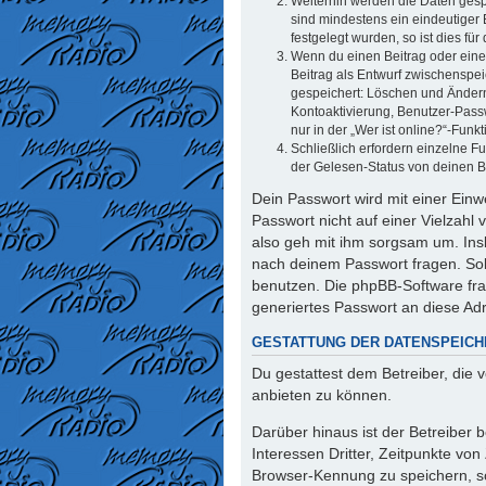
Weiterhin werden die Daten gespe
sind mindestens ein eindeutiger
festgelegt wurden, so ist dies für
Wenn du einen Beitrag oder eine 
Beitrag als Entwurf zwischenspei
gespeichert: Löschen und Ändern
Kontoaktivierung, Benutzer-Pass
nur in der „Wer ist online?“-Funk
Schließlich erfordern einzelne 
der Gelesen-Status von deinen Be
Dein Passwort wird mit einer Einw
Passwort nicht auf einer Vielzahl
also geh mit ihm sorgsam um. Insb
nach deinem Passwort fragen. Sol
benutzen. Die phpBB-Software fr
generiertes Passwort an diese Ad
GESTATTUNG DER DATENSPEIC
Du gestattest dem Betreiber, die
anbieten zu können.
Darüber hinaus ist der Betreiber
Interessen Dritter, Zeitpunkte vo
Browser-Kennung zu speichern, so