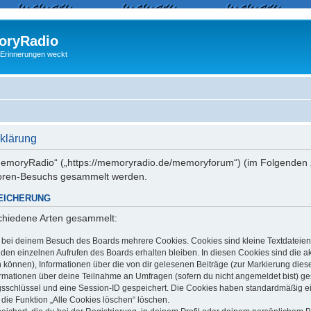
ryRadio
 Erinnerungen weckt
klärung
 „memoryRadio“ („https://memoryradio.de/memoryforum“) (im Folgenden „
Foren-Besuchs gesammelt werden.
EICHERUNG
schiedene Arten gesammelt:
t bei deinem Besuch des Boards mehrere Cookies. Cookies sind kleine Textdateien
en einzelnen Aufrufen des Boards erhalten bleiben. In diesen Cookies sind die aktu
können), Informationen über die von dir gelesenen Beiträge (zur Markierung dies
ormationen über deine Teilnahme an Umfragen (sofern du nicht angemeldet bist) g
ngsschlüssel und eine Session-ID gespeichert. Die Cookies haben standardmäßig ein
 die Funktion „Alle Cookies löschen“ löschen.