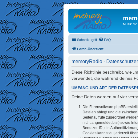
memo
Musik die
Schnellzugriff
FAQ
Foren-Übersicht
memoryRadio - Datenschutzer
Diese Richtlinie beschreibt, wie
verwendet, die während deines 
UMFANG UND ART DER DATENSP
Deine Daten werden auf vier ver
Die Forensoftware phpBB erstell
Dateien ablegt und die zwischen d
Seitenaufrufe zugeordnet werden 
nicht angemeldet bist) sowie Inf
Benutzer-ID, ein Authentifizieru
Cookies kannst du jederzeit über