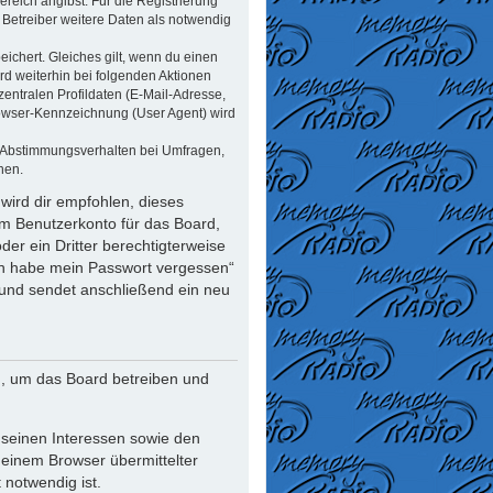
reich angibst. Für die Registrierung
Betreiber weitere Daten als notwendig
ichert. Gleiches gilt, wenn du einen
rd weiterhin bei folgenden Aktionen
ntralen Profildaten (E-Mail-Adresse,
rowser-Kennzeichnung (User Agent) wird
n Abstimmungsverhalten bei Umfragen,
nen.
wird dir empfohlen, dieses
em Benutzerkonto für das Board,
er ein Dritter berechtigterweise
Ich habe mein Passwort vergessen“
und sendet anschließend ein neu
n, um das Board betreiben und
 seinen Interessen sowie den
deinem Browser übermittelter
notwendig ist.