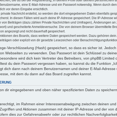
ichert, die du bei der Registrierung, in deinem Profil oder deinem persönlichem Be
 Benutzername, eine E-Mail-Adresse und ein Passwort notwendig. Wenn durch den 
 dich vor deren Eingabe ersichtlich.
private Nachricht erstellst, so werden die dort eingegebenen Daten ebenfalls gespe
cherst. In diesen Fällen wird auch deine IP-Adresse gespeichert. Die IP-Adresse wi
 von Beiträgen (dazu zählen Private Nachrichten und Umfragen), Änderungen an ze
wort) und gescheiterte Anmeldeversuche. Die von deinem Browser übermittelte B
tion angezeigt und nicht dauerhaft gespeichert.
Funktionen des Boards, dass weitere Daten gespeichert werden. Dazu gehören dei
iträgen oder explizit von dir gesetzte Lesezeichen oder Benachrichtigungsfunktio
ege-Verschlüsselung (Hash) gespeichert, so dass es sicher ist. Jedoch 
 von Webseiten zu verwenden. Das Passwort ist dein Schlüssel zu dein
esondere wird dich kein Vertreter des Betreibers, von phpBB Limited od
ltest du dein Passwort vergessen haben, so kannst du die Funktion „
agt dich dann nach deinem Benutzernamen und deiner E-Mail-Adresse 
resse, mit dem du dann auf das Board zugreifen kannst.
HERUNG
 von dir eingegebenen und oben näher spezifizierten Daten zu speicher
 berechtigt, im Rahmen einer Interessenabwägung zwischen deinen und
n Zugriffen und Aktionen zusammen mit deiner IP-Adresse und der von 
fern dies zur Gefahrenabwehr oder zur rechtlichen Nachverfolgbarkeit 