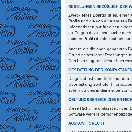
REGELUNGEN BEZÜGLICH DER W
Zweck eines Boards ist es, einen
Profils und die von dir erstellten
Informationen nur für einen einges
du Fragen dazu hast, suche nach 
deinem Profil ist dabei jedoch nu
Andere als die oben genannten Dat
Grund gesetzlicher Regelungen zur
Durchsetzung rechtlicher Interesse
GESTATTUNG DER KONTAKTAUF
Du gestattest dem Betreiber darüb
Übermittlung zentraler Informatio
sofern du dies in deinem persönlic
GELTUNGSBEREICH DIESER RICH
Diese Richtlinie umfasst nur den 
Software weitere personenbezogen
AUSKUNFTSRECHT
Der Betreiber erteilt dir auf Anfr