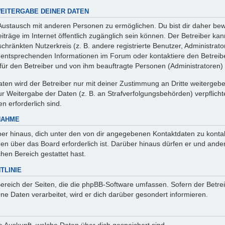
EITERGABE DEINER DATEN
 Austausch mit anderen Personen zu ermöglichen. Du bist dir daher bew
 Beiträge im Internet öffentlich zugänglich sein können. Der Betreiber ka
chränkten Nutzerkreis (z. B. andere registrierte Benutzer, Administrat
entsprechenden Informationen im Forum oder kontaktiere den Betreibe
r für den Betreiber und von ihm beauftragte Personen (Administratoren)
en wird der Betreiber nur mit deiner Zustimmung an Dritte weitergeben. 
 Weitergabe der Daten (z. B. an Strafverfolgungsbehörden) verpflichte
n erforderlich sind.
NAHME
er hinaus, dich unter den von dir angegebenen Kontaktdaten zu kontakt
nen über das Board erforderlich ist. Darüber hinaus dürfen er und ande
hen Bereich gestattet hast.
TLINIE
Bereich der Seiten, die die phpBB-Software umfassen. Sofern der Betre
e Daten verarbeitet, wird er dich darüber gesondert informieren.
age Auskunft, welche Daten über dich gespeichert sind.