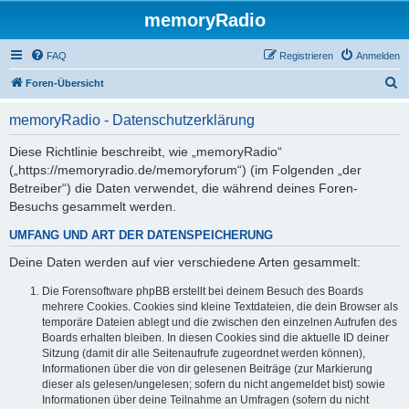
memoryRadio
FAQ
Registrieren
Anmelden
S
Foren-Übersicht
u
memoryRadio - Datenschutzerklärung
c
h
Diese Richtlinie beschreibt, wie „memoryRadio“
(„https://memoryradio.de/memoryforum“) (im Folgenden „der
e
Betreiber“) die Daten verwendet, die während deines Foren-
Besuchs gesammelt werden.
UMFANG UND ART DER DATENSPEICHERUNG
Deine Daten werden auf vier verschiedene Arten gesammelt:
Die Forensoftware phpBB erstellt bei deinem Besuch des Boards
mehrere Cookies. Cookies sind kleine Textdateien, die dein Browser als
temporäre Dateien ablegt und die zwischen den einzelnen Aufrufen des
Boards erhalten bleiben. In diesen Cookies sind die aktuelle ID deiner
Sitzung (damit dir alle Seitenaufrufe zugeordnet werden können),
Informationen über die von dir gelesenen Beiträge (zur Markierung
dieser als gelesen/ungelesen; sofern du nicht angemeldet bist) sowie
Informationen über deine Teilnahme an Umfragen (sofern du nicht