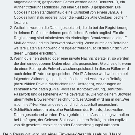
angemeldet bist) gespeichert. Ferner werden deine Benutzer-ID, ein
Authentifizierungsschlüssel und eine Session-ID gespeichert. Die
Cookies haben standardmäßig eine Gültigkeit von einem Jahr. Alle
Cookies kannst du jederzeit über die Funktion „Alle Cookies löschen“
löschen.
Weiterhin werden die Daten gespeichert, die du bei der Registrierung,
in deinem Profil oder deinem persönlichem Bereich angibst. Für die
Registrierung sind mindestens ein eindeutiger Benutzername, eine E-
Mail-Adresse und ein Passwort notwendig. Wenn durch den Betreiber
weitere Daten als notwendig festgelegt wurden, so ist dies für dich vor
deren Eingabe ersichtlich.
Wenn du einen Beitrag oder eine private Nachricht erstellst, so werden
die dort eingegebenen Daten ebenfalls gespeichert. Gleiches gilt, wenn
du einen Beitrag als Entwurf zwischenspeicherst. In diesen Fällen wird
auch deine IP-Adresse gespeichert. Die IP-Adresse wird weiterhin bei
folgenden Aktionen gespeichert: Löschen und Ändern von Beiträgen
(dazu zählen Private Nachrichten und Umfragen), Änderungen an
zentralen Profildaten (E-Mail-Adresse, Kontoaktivierung, Benutzer-
Passwort) und gescheiterte Anmeldeversuche. Die von deinem Browser
übermittelte Browser-Kennzeichnung (User Agent) wird nur in der „Wer
ist online?“-Funktion angezeigt und nicht dauerhaft gespeichert.
Schließlich erfordern einzelne Funktionen des Boards, dass weitere
Daten gespeichert werden. Dazu gehören dein Abstimmungsverhalten
bei Umfragen, der Gelesen-Status von deinen Beiträgen oder explizit
von dir gesetzte Lesezeichen oder Benachrichtigungsfunktionen.
Dein Passwort wird mit einer Einwege-Verschlüsselung (Hash)