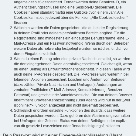
angemeldet bist) gespeichert. Ferner werden deine Benutzer-ID, ein
Authentifizierungsschlüssel und eine Session-ID gespeichert. Die
Cookies haben standardmäßig eine Gültigkeit von einem Jahr. Alle
Cookies kannst du jederzeit über die Funktion „Alle Cookies löschen“
löschen.
Weiterhin werden die Daten gespeichert, die du bei der Registrierung,
in deinem Profil oder deinem persönlichem Bereich angibst. Für die
Registrierung sind mindestens ein eindeutiger Benutzername, eine E-
Mail-Adresse und ein Passwort notwendig. Wenn durch den Betreiber
weitere Daten als notwendig festgelegt wurden, so ist dies für dich vor
deren Eingabe ersichtlich.
Wenn du einen Beitrag oder eine private Nachricht erstellst, so werden
die dort eingegebenen Daten ebenfalls gespeichert. Gleiches gilt, wenn
du einen Beitrag als Entwurf zwischenspeicherst. In diesen Fällen wird
auch deine IP-Adresse gespeichert. Die IP-Adresse wird weiterhin bei
folgenden Aktionen gespeichert: Löschen und Ändern von Beiträgen
(dazu zählen Private Nachrichten und Umfragen), Änderungen an
zentralen Profildaten (E-Mail-Adresse, Kontoaktivierung, Benutzer-
Passwort) und gescheiterte Anmeldeversuche. Die von deinem Browser
übermittelte Browser-Kennzeichnung (User Agent) wird nur in der „Wer
ist online?“-Funktion angezeigt und nicht dauerhaft gespeichert.
Schließlich erfordern einzelne Funktionen des Boards, dass weitere
Daten gespeichert werden. Dazu gehören dein Abstimmungsverhalten
bei Umfragen, der Gelesen-Status von deinen Beiträgen oder explizit
von dir gesetzte Lesezeichen oder Benachrichtigungsfunktionen.
Dein Passwort wird mit einer Einwege-Verschlüsselung (Hash)