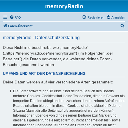
memoryRadio
FAQ
Registrieren
Anmelden
S
Foren-Übersicht
u
memoryRadio - Datenschutzerklärung
c
h
Diese Richtlinie beschreibt, wie „memoryRadio“
(„https://memoryradio.de/memoryforum“) (im Folgenden „der
e
Betreiber“) die Daten verwendet, die während deines Foren-
Besuchs gesammelt werden.
UMFANG UND ART DER DATENSPEICHERUNG
Deine Daten werden auf vier verschiedene Arten gesammelt:
Die Forensoftware phpBB erstellt bei deinem Besuch des Boards
mehrere Cookies. Cookies sind kleine Textdateien, die dein Browser als
temporäre Dateien ablegt und die zwischen den einzelnen Aufrufen des
Boards erhalten bleiben. In diesen Cookies sind die aktuelle ID deiner
Sitzung (damit dir alle Seitenaufrufe zugeordnet werden können),
Informationen über die von dir gelesenen Beiträge (zur Markierung
dieser als gelesen/ungelesen; sofern du nicht angemeldet bist) sowie
Informationen über deine Teilnahme an Umfragen (sofern du nicht