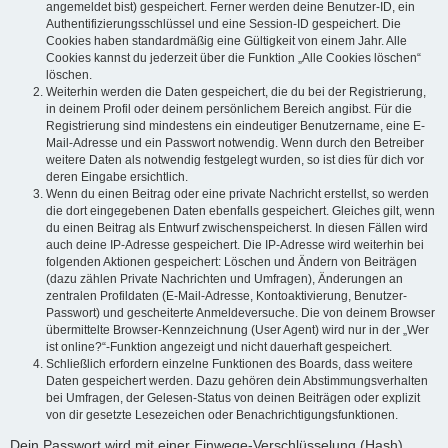
angemeldet bist) gespeichert. Ferner werden deine Benutzer-ID, ein
Authentifizierungsschlüssel und eine Session-ID gespeichert. Die
Cookies haben standardmäßig eine Gültigkeit von einem Jahr. Alle
Cookies kannst du jederzeit über die Funktion „Alle Cookies löschen“
löschen.
Weiterhin werden die Daten gespeichert, die du bei der Registrierung,
in deinem Profil oder deinem persönlichem Bereich angibst. Für die
Registrierung sind mindestens ein eindeutiger Benutzername, eine E-
Mail-Adresse und ein Passwort notwendig. Wenn durch den Betreiber
weitere Daten als notwendig festgelegt wurden, so ist dies für dich vor
deren Eingabe ersichtlich.
Wenn du einen Beitrag oder eine private Nachricht erstellst, so werden
die dort eingegebenen Daten ebenfalls gespeichert. Gleiches gilt, wenn
du einen Beitrag als Entwurf zwischenspeicherst. In diesen Fällen wird
auch deine IP-Adresse gespeichert. Die IP-Adresse wird weiterhin bei
folgenden Aktionen gespeichert: Löschen und Ändern von Beiträgen
(dazu zählen Private Nachrichten und Umfragen), Änderungen an
zentralen Profildaten (E-Mail-Adresse, Kontoaktivierung, Benutzer-
Passwort) und gescheiterte Anmeldeversuche. Die von deinem Browser
übermittelte Browser-Kennzeichnung (User Agent) wird nur in der „Wer
ist online?“-Funktion angezeigt und nicht dauerhaft gespeichert.
Schließlich erfordern einzelne Funktionen des Boards, dass weitere
Daten gespeichert werden. Dazu gehören dein Abstimmungsverhalten
bei Umfragen, der Gelesen-Status von deinen Beiträgen oder explizit
von dir gesetzte Lesezeichen oder Benachrichtigungsfunktionen.
Dein Passwort wird mit einer Einwege-Verschlüsselung (Hash)