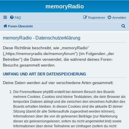
memoryRadio
FAQ
Registrieren
Anmelden
S
Foren-Übersicht
u
memoryRadio - Datenschutzerklärung
c
h
Diese Richtlinie beschreibt, wie „memoryRadio“
(„https://memoryradio.de/memoryforum“) (im Folgenden „der
e
Betreiber“) die Daten verwendet, die während deines Foren-
Besuchs gesammelt werden.
UMFANG UND ART DER DATENSPEICHERUNG
Deine Daten werden auf vier verschiedene Arten gesammelt:
Die Forensoftware phpBB erstellt bei deinem Besuch des Boards
mehrere Cookies. Cookies sind kleine Textdateien, die dein Browser als
temporäre Dateien ablegt und die zwischen den einzelnen Aufrufen des
Boards erhalten bleiben. In diesen Cookies sind die aktuelle ID deiner
Sitzung (damit dir alle Seitenaufrufe zugeordnet werden können),
Informationen über die von dir gelesenen Beiträge (zur Markierung
dieser als gelesen/ungelesen; sofern du nicht angemeldet bist) sowie
Informationen über deine Teilnahme an Umfragen (sofern du nicht