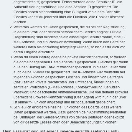
angemeldet bist) gespeichert. Ferner werden deine Benutzer-ID, ein
Authentifizierungsschlüssel und eine Session-ID gespeichert. Die
Cookies haben standardmäßig eine Gültigkeit von einem Jahr. Alle
Cookies kannst du jederzeit über die Funktion „Alle Cookies löschen“
löschen.
Weiterhin werden die Daten gespeichert, die du bei der Registrierung,
in deinem Profil oder deinem persönlichem Bereich angibst. Für die
Registrierung sind mindestens ein eindeutiger Benutzername, eine E-
Mail-Adresse und ein Passwort notwendig. Wenn durch den Betreiber
weitere Daten als notwendig festgelegt wurden, so ist dies für dich vor
deren Eingabe ersichtlich.
Wenn du einen Beitrag oder eine private Nachricht erstellst, so werden
die dort eingegebenen Daten ebenfalls gespeichert. Gleiches gilt, wenn
du einen Beitrag als Entwurf zwischenspeicherst. In diesen Fällen wird
auch deine IP-Adresse gespeichert. Die IP-Adresse wird weiterhin bei
folgenden Aktionen gespeichert: Löschen und Ändern von Beiträgen
(dazu zählen Private Nachrichten und Umfragen), Änderungen an
zentralen Profildaten (E-Mail-Adresse, Kontoaktivierung, Benutzer-
Passwort) und gescheiterte Anmeldeversuche. Die von deinem Browser
übermittelte Browser-Kennzeichnung (User Agent) wird nur in der „Wer
ist online?“-Funktion angezeigt und nicht dauerhaft gespeichert.
Schließlich erfordern einzelne Funktionen des Boards, dass weitere
Daten gespeichert werden. Dazu gehören dein Abstimmungsverhalten
bei Umfragen, der Gelesen-Status von deinen Beiträgen oder explizit
von dir gesetzte Lesezeichen oder Benachrichtigungsfunktionen.
Dein Passwort wird mit einer Einwege-Verschlüsselung (Hash)