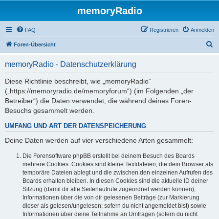
memoryRadio
FAQ
Registrieren
Anmelden
S
Foren-Übersicht
u
memoryRadio - Datenschutzerklärung
c
h
Diese Richtlinie beschreibt, wie „memoryRadio“
(„https://memoryradio.de/memoryforum“) (im Folgenden „der
e
Betreiber“) die Daten verwendet, die während deines Foren-
Besuchs gesammelt werden.
UMFANG UND ART DER DATENSPEICHERUNG
Deine Daten werden auf vier verschiedene Arten gesammelt:
Die Forensoftware phpBB erstellt bei deinem Besuch des Boards
mehrere Cookies. Cookies sind kleine Textdateien, die dein Browser als
temporäre Dateien ablegt und die zwischen den einzelnen Aufrufen des
Boards erhalten bleiben. In diesen Cookies sind die aktuelle ID deiner
Sitzung (damit dir alle Seitenaufrufe zugeordnet werden können),
Informationen über die von dir gelesenen Beiträge (zur Markierung
dieser als gelesen/ungelesen; sofern du nicht angemeldet bist) sowie
Informationen über deine Teilnahme an Umfragen (sofern du nicht