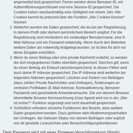
angemeldet bist) gespeichert. Ferner werden deine Benutzer-ID, ein
Authentifizierungsschlüssel und eine Session-ID gespeichert. Die
Cookies haben standardmäßig eine Gültigkeit von einem Jahr. Alle
Cookies kannst du jederzeit über die Funktion „Alle Cookies löschen“
löschen.
Weiterhin werden die Daten gespeichert, die du bei der Registrierung,
in deinem Profil oder deinem persönlichem Bereich angibst. Für die
Registrierung sind mindestens ein eindeutiger Benutzername, eine E-
Mail-Adresse und ein Passwort notwendig. Wenn durch den Betreiber
weitere Daten als notwendig festgelegt wurden, so ist dies für dich vor
deren Eingabe ersichtlich.
Wenn du einen Beitrag oder eine private Nachricht erstellst, so werden
die dort eingegebenen Daten ebenfalls gespeichert. Gleiches gilt, wenn
du einen Beitrag als Entwurf zwischenspeicherst. In diesen Fällen wird
auch deine IP-Adresse gespeichert. Die IP-Adresse wird weiterhin bei
folgenden Aktionen gespeichert: Löschen und Ändern von Beiträgen
(dazu zählen Private Nachrichten und Umfragen), Änderungen an
zentralen Profildaten (E-Mail-Adresse, Kontoaktivierung, Benutzer-
Passwort) und gescheiterte Anmeldeversuche. Die von deinem Browser
übermittelte Browser-Kennzeichnung (User Agent) wird nur in der „Wer
ist online?“-Funktion angezeigt und nicht dauerhaft gespeichert.
Schließlich erfordern einzelne Funktionen des Boards, dass weitere
Daten gespeichert werden. Dazu gehören dein Abstimmungsverhalten
bei Umfragen, der Gelesen-Status von deinen Beiträgen oder explizit
von dir gesetzte Lesezeichen oder Benachrichtigungsfunktionen.
Dein Passwort wird mit einer Einwege-Verschlüsselung (Hash)