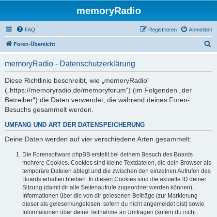
memoryRadio
FAQ
Registrieren
Anmelden
S
Foren-Übersicht
u
memoryRadio - Datenschutzerklärung
c
h
Diese Richtlinie beschreibt, wie „memoryRadio“
(„https://memoryradio.de/memoryforum“) (im Folgenden „der
e
Betreiber“) die Daten verwendet, die während deines Foren-
Besuchs gesammelt werden.
UMFANG UND ART DER DATENSPEICHERUNG
Deine Daten werden auf vier verschiedene Arten gesammelt:
Die Forensoftware phpBB erstellt bei deinem Besuch des Boards
mehrere Cookies. Cookies sind kleine Textdateien, die dein Browser als
temporäre Dateien ablegt und die zwischen den einzelnen Aufrufen des
Boards erhalten bleiben. In diesen Cookies sind die aktuelle ID deiner
Sitzung (damit dir alle Seitenaufrufe zugeordnet werden können),
Informationen über die von dir gelesenen Beiträge (zur Markierung
dieser als gelesen/ungelesen; sofern du nicht angemeldet bist) sowie
Informationen über deine Teilnahme an Umfragen (sofern du nicht