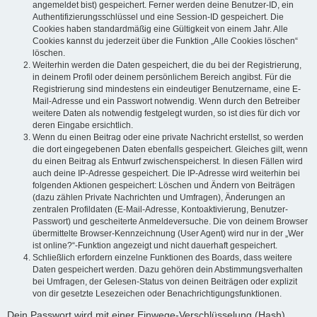
angemeldet bist) gespeichert. Ferner werden deine Benutzer-ID, ein
Authentifizierungsschlüssel und eine Session-ID gespeichert. Die
Cookies haben standardmäßig eine Gültigkeit von einem Jahr. Alle
Cookies kannst du jederzeit über die Funktion „Alle Cookies löschen“
löschen.
Weiterhin werden die Daten gespeichert, die du bei der Registrierung,
in deinem Profil oder deinem persönlichem Bereich angibst. Für die
Registrierung sind mindestens ein eindeutiger Benutzername, eine E-
Mail-Adresse und ein Passwort notwendig. Wenn durch den Betreiber
weitere Daten als notwendig festgelegt wurden, so ist dies für dich vor
deren Eingabe ersichtlich.
Wenn du einen Beitrag oder eine private Nachricht erstellst, so werden
die dort eingegebenen Daten ebenfalls gespeichert. Gleiches gilt, wenn
du einen Beitrag als Entwurf zwischenspeicherst. In diesen Fällen wird
auch deine IP-Adresse gespeichert. Die IP-Adresse wird weiterhin bei
folgenden Aktionen gespeichert: Löschen und Ändern von Beiträgen
(dazu zählen Private Nachrichten und Umfragen), Änderungen an
zentralen Profildaten (E-Mail-Adresse, Kontoaktivierung, Benutzer-
Passwort) und gescheiterte Anmeldeversuche. Die von deinem Browser
übermittelte Browser-Kennzeichnung (User Agent) wird nur in der „Wer
ist online?“-Funktion angezeigt und nicht dauerhaft gespeichert.
Schließlich erfordern einzelne Funktionen des Boards, dass weitere
Daten gespeichert werden. Dazu gehören dein Abstimmungsverhalten
bei Umfragen, der Gelesen-Status von deinen Beiträgen oder explizit
von dir gesetzte Lesezeichen oder Benachrichtigungsfunktionen.
Dein Passwort wird mit einer Einwege-Verschlüsselung (Hash)