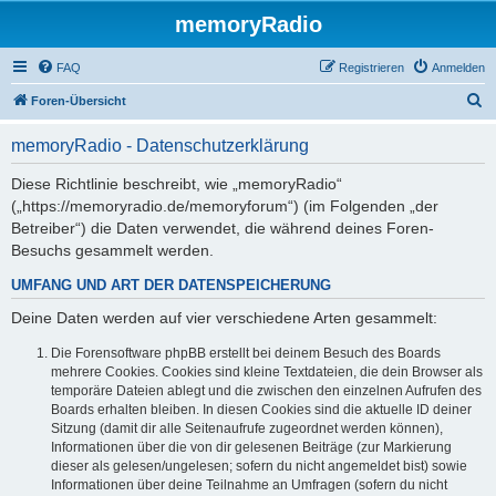
memoryRadio
FAQ
Registrieren
Anmelden
S
Foren-Übersicht
u
memoryRadio - Datenschutzerklärung
c
h
Diese Richtlinie beschreibt, wie „memoryRadio“
(„https://memoryradio.de/memoryforum“) (im Folgenden „der
e
Betreiber“) die Daten verwendet, die während deines Foren-
Besuchs gesammelt werden.
UMFANG UND ART DER DATENSPEICHERUNG
Deine Daten werden auf vier verschiedene Arten gesammelt:
Die Forensoftware phpBB erstellt bei deinem Besuch des Boards
mehrere Cookies. Cookies sind kleine Textdateien, die dein Browser als
temporäre Dateien ablegt und die zwischen den einzelnen Aufrufen des
Boards erhalten bleiben. In diesen Cookies sind die aktuelle ID deiner
Sitzung (damit dir alle Seitenaufrufe zugeordnet werden können),
Informationen über die von dir gelesenen Beiträge (zur Markierung
dieser als gelesen/ungelesen; sofern du nicht angemeldet bist) sowie
Informationen über deine Teilnahme an Umfragen (sofern du nicht