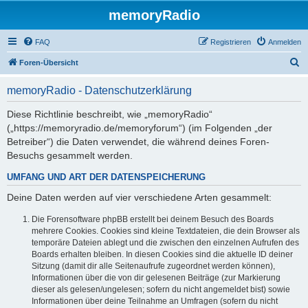
memoryRadio
FAQ
Registrieren
Anmelden
S
Foren-Übersicht
u
memoryRadio - Datenschutzerklärung
c
h
Diese Richtlinie beschreibt, wie „memoryRadio“
(„https://memoryradio.de/memoryforum“) (im Folgenden „der
e
Betreiber“) die Daten verwendet, die während deines Foren-
Besuchs gesammelt werden.
UMFANG UND ART DER DATENSPEICHERUNG
Deine Daten werden auf vier verschiedene Arten gesammelt:
Die Forensoftware phpBB erstellt bei deinem Besuch des Boards
mehrere Cookies. Cookies sind kleine Textdateien, die dein Browser als
temporäre Dateien ablegt und die zwischen den einzelnen Aufrufen des
Boards erhalten bleiben. In diesen Cookies sind die aktuelle ID deiner
Sitzung (damit dir alle Seitenaufrufe zugeordnet werden können),
Informationen über die von dir gelesenen Beiträge (zur Markierung
dieser als gelesen/ungelesen; sofern du nicht angemeldet bist) sowie
Informationen über deine Teilnahme an Umfragen (sofern du nicht