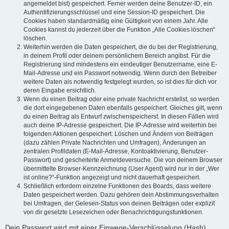
angemeldet bist) gespeichert. Ferner werden deine Benutzer-ID, ein
Authentifizierungsschlüssel und eine Session-ID gespeichert. Die
Cookies haben standardmäßig eine Gültigkeit von einem Jahr. Alle
Cookies kannst du jederzeit über die Funktion „Alle Cookies löschen“
löschen.
Weiterhin werden die Daten gespeichert, die du bei der Registrierung,
in deinem Profil oder deinem persönlichem Bereich angibst. Für die
Registrierung sind mindestens ein eindeutiger Benutzername, eine E-
Mail-Adresse und ein Passwort notwendig. Wenn durch den Betreiber
weitere Daten als notwendig festgelegt wurden, so ist dies für dich vor
deren Eingabe ersichtlich.
Wenn du einen Beitrag oder eine private Nachricht erstellst, so werden
die dort eingegebenen Daten ebenfalls gespeichert. Gleiches gilt, wenn
du einen Beitrag als Entwurf zwischenspeicherst. In diesen Fällen wird
auch deine IP-Adresse gespeichert. Die IP-Adresse wird weiterhin bei
folgenden Aktionen gespeichert: Löschen und Ändern von Beiträgen
(dazu zählen Private Nachrichten und Umfragen), Änderungen an
zentralen Profildaten (E-Mail-Adresse, Kontoaktivierung, Benutzer-
Passwort) und gescheiterte Anmeldeversuche. Die von deinem Browser
übermittelte Browser-Kennzeichnung (User Agent) wird nur in der „Wer
ist online?“-Funktion angezeigt und nicht dauerhaft gespeichert.
Schließlich erfordern einzelne Funktionen des Boards, dass weitere
Daten gespeichert werden. Dazu gehören dein Abstimmungsverhalten
bei Umfragen, der Gelesen-Status von deinen Beiträgen oder explizit
von dir gesetzte Lesezeichen oder Benachrichtigungsfunktionen.
Dein Passwort wird mit einer Einwege-Verschlüsselung (Hash)