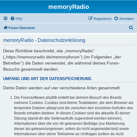
memoryRadio
FAQ
Registrieren
Anmelden
S
Foren-Übersicht
u
memoryRadio - Datenschutzerklärung
c
h
Diese Richtlinie beschreibt, wie „memoryRadio“
(„https://memoryradio.de/memoryforum“) (im Folgenden „der
e
Betreiber“) die Daten verwendet, die während deines Foren-
Besuchs gesammelt werden.
UMFANG UND ART DER DATENSPEICHERUNG
Deine Daten werden auf vier verschiedene Arten gesammelt:
Die Forensoftware phpBB erstellt bei deinem Besuch des Boards
mehrere Cookies. Cookies sind kleine Textdateien, die dein Browser als
temporäre Dateien ablegt und die zwischen den einzelnen Aufrufen des
Boards erhalten bleiben. In diesen Cookies sind die aktuelle ID deiner
Sitzung (damit dir alle Seitenaufrufe zugeordnet werden können),
Informationen über die von dir gelesenen Beiträge (zur Markierung
dieser als gelesen/ungelesen; sofern du nicht angemeldet bist) sowie
Informationen über deine Teilnahme an Umfragen (sofern du nicht