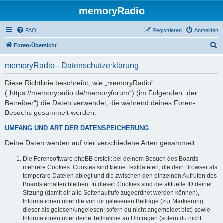
memoryRadio
FAQ
Registrieren
Anmelden
S
Foren-Übersicht
u
memoryRadio - Datenschutzerklärung
c
h
Diese Richtlinie beschreibt, wie „memoryRadio“
(„https://memoryradio.de/memoryforum“) (im Folgenden „der
e
Betreiber“) die Daten verwendet, die während deines Foren-
Besuchs gesammelt werden.
UMFANG UND ART DER DATENSPEICHERUNG
Deine Daten werden auf vier verschiedene Arten gesammelt:
Die Forensoftware phpBB erstellt bei deinem Besuch des Boards
mehrere Cookies. Cookies sind kleine Textdateien, die dein Browser als
temporäre Dateien ablegt und die zwischen den einzelnen Aufrufen des
Boards erhalten bleiben. In diesen Cookies sind die aktuelle ID deiner
Sitzung (damit dir alle Seitenaufrufe zugeordnet werden können),
Informationen über die von dir gelesenen Beiträge (zur Markierung
dieser als gelesen/ungelesen; sofern du nicht angemeldet bist) sowie
Informationen über deine Teilnahme an Umfragen (sofern du nicht