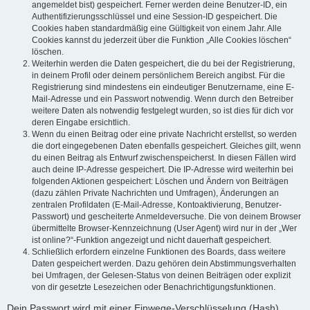
angemeldet bist) gespeichert. Ferner werden deine Benutzer-ID, ein
Authentifizierungsschlüssel und eine Session-ID gespeichert. Die
Cookies haben standardmäßig eine Gültigkeit von einem Jahr. Alle
Cookies kannst du jederzeit über die Funktion „Alle Cookies löschen“
löschen.
Weiterhin werden die Daten gespeichert, die du bei der Registrierung,
in deinem Profil oder deinem persönlichem Bereich angibst. Für die
Registrierung sind mindestens ein eindeutiger Benutzername, eine E-
Mail-Adresse und ein Passwort notwendig. Wenn durch den Betreiber
weitere Daten als notwendig festgelegt wurden, so ist dies für dich vor
deren Eingabe ersichtlich.
Wenn du einen Beitrag oder eine private Nachricht erstellst, so werden
die dort eingegebenen Daten ebenfalls gespeichert. Gleiches gilt, wenn
du einen Beitrag als Entwurf zwischenspeicherst. In diesen Fällen wird
auch deine IP-Adresse gespeichert. Die IP-Adresse wird weiterhin bei
folgenden Aktionen gespeichert: Löschen und Ändern von Beiträgen
(dazu zählen Private Nachrichten und Umfragen), Änderungen an
zentralen Profildaten (E-Mail-Adresse, Kontoaktivierung, Benutzer-
Passwort) und gescheiterte Anmeldeversuche. Die von deinem Browser
übermittelte Browser-Kennzeichnung (User Agent) wird nur in der „Wer
ist online?“-Funktion angezeigt und nicht dauerhaft gespeichert.
Schließlich erfordern einzelne Funktionen des Boards, dass weitere
Daten gespeichert werden. Dazu gehören dein Abstimmungsverhalten
bei Umfragen, der Gelesen-Status von deinen Beiträgen oder explizit
von dir gesetzte Lesezeichen oder Benachrichtigungsfunktionen.
Dein Passwort wird mit einer Einwege-Verschlüsselung (Hash)