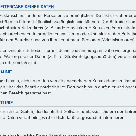
EITERGABE DEINER DATEN
 Austausch mit anderen Personen zu ermöglichen. Du bist dir daher bew
 Beiträge im Internet öffentlich zugänglich sein können. Der Betreiber ka
chränkten Nutzerkreis (z. B. andere registrierte Benutzer, Administrat
entsprechenden Informationen im Forum oder kontaktiere den Betreibe
r für den Betreiber und von ihm beauftragte Personen (Administratoren)
en wird der Betreiber nur mit deiner Zustimmung an Dritte weitergeben. 
 Weitergabe der Daten (z. B. an Strafverfolgungsbehörden) verpflichte
n erforderlich sind.
NAHME
er hinaus, dich unter den von dir angegebenen Kontaktdaten zu kontakt
nen über das Board erforderlich ist. Darüber hinaus dürfen er und ande
hen Bereich gestattet hast.
TLINIE
Bereich der Seiten, die die phpBB-Software umfassen. Sofern der Betre
e Daten verarbeitet, wird er dich darüber gesondert informieren.
age Auskunft, welche Daten über dich gespeichert sind.