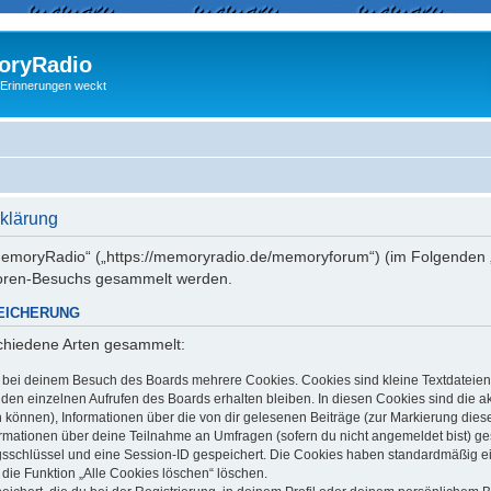
ryRadio
 Erinnerungen weckt
klärung
 „memoryRadio“ („https://memoryradio.de/memoryforum“) (im Folgenden „
Foren-Besuchs gesammelt werden.
EICHERUNG
schiedene Arten gesammelt:
t bei deinem Besuch des Boards mehrere Cookies. Cookies sind kleine Textdateien
en einzelnen Aufrufen des Boards erhalten bleiben. In diesen Cookies sind die aktu
können), Informationen über die von dir gelesenen Beiträge (zur Markierung dies
ormationen über deine Teilnahme an Umfragen (sofern du nicht angemeldet bist) g
ngsschlüssel und eine Session-ID gespeichert. Die Cookies haben standardmäßig ein
 die Funktion „Alle Cookies löschen“ löschen.