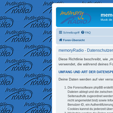
memo
Musik die
Schnellzugriff
FAQ
Foren-Übersicht
memoryRadio - Datenschutzer
Diese Richtlinie beschreibt, wie
verwendet, die während deines 
UMFANG UND ART DER DATENSP
Deine Daten werden auf vier ver
Die Forensoftware phpBB erstell
Dateien ablegt und die zwischen d
Seitenaufrufe zugeordnet werden 
nicht angemeldet bist) sowie Inf
Benutzer-ID, ein Authentifizieru
Cookies kannst du jederzeit über