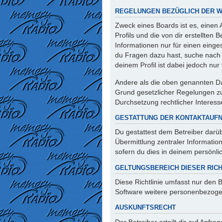
REGELUNGEN BEZÜGLICH DER W
Zweck eines Boards ist es, einen
Profils und die von dir erstellten
Informationen nur für einen einges
du Fragen dazu hast, suche nach 
deinem Profil ist dabei jedoch nu
Andere als die oben genannten Dat
Grund gesetzlicher Regelungen zur
Durchsetzung rechtlicher Interesse
GESTATTUNG DER KONTAKTAUF
Du gestattest dem Betreiber darüb
Übermittlung zentraler Informatio
sofern du dies in deinem persönlic
GELTUNGSBEREICH DIESER RICH
Diese Richtlinie umfasst nur den 
Software weitere personenbezogen
AUSKUNFTSRECHT
Der Betreiber erteilt dir auf Anfr