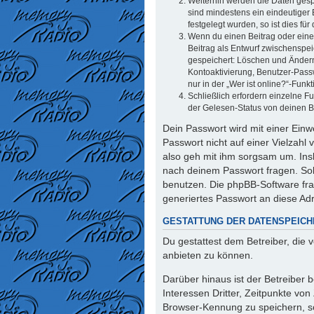
Weiterhin werden die Daten gespe
sind mindestens ein eindeutiger
festgelegt wurden, so ist dies für
Wenn du einen Beitrag oder eine 
Beitrag als Entwurf zwischenspei
gespeichert: Löschen und Ändern
Kontoaktivierung, Benutzer-Pass
nur in der „Wer ist online?“-Funk
Schließlich erfordern einzelne 
der Gelesen-Status von deinen Be
Dein Passwort wird mit einer Einw
Passwort nicht auf einer Vielzahl
also geh mit ihm sorgsam um. Insb
nach deinem Passwort fragen. Sol
benutzen. Die phpBB-Software fr
generiertes Passwort an diese Ad
GESTATTUNG DER DATENSPEIC
Du gestattest dem Betreiber, die
anbieten zu können.
Darüber hinaus ist der Betreiber
Interessen Dritter, Zeitpunkte vo
Browser-Kennung zu speichern, so