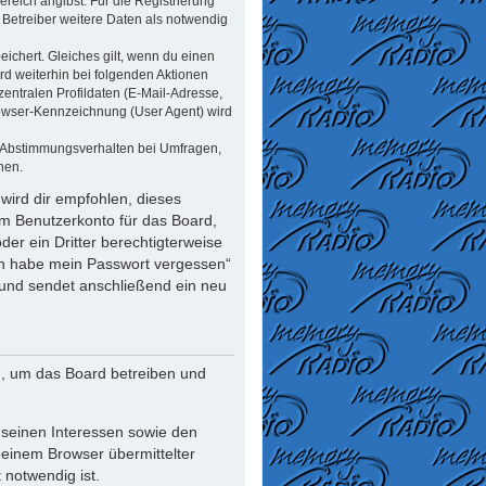
reich angibst. Für die Registrierung
Betreiber weitere Daten als notwendig
ichert. Gleiches gilt, wenn du einen
rd weiterhin bei folgenden Aktionen
ntralen Profildaten (E-Mail-Adresse,
rowser-Kennzeichnung (User Agent) wird
n Abstimmungsverhalten bei Umfragen,
nen.
wird dir empfohlen, dieses
em Benutzerkonto für das Board,
er ein Dritter berechtigterweise
Ich habe mein Passwort vergessen“
und sendet anschließend ein neu
n, um das Board betreiben und
 seinen Interessen sowie den
deinem Browser übermittelter
notwendig ist.