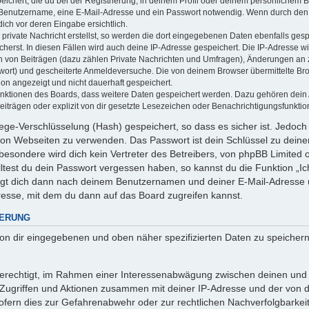
ichert, die du bei der Registrierung, in deinem Profil oder deinem persönlichem Be
 Benutzername, eine E-Mail-Adresse und ein Passwort notwendig. Wenn durch den 
 dich vor deren Eingabe ersichtlich.
private Nachricht erstellst, so werden die dort eingegebenen Daten ebenfalls gespe
cherst. In diesen Fällen wird auch deine IP-Adresse gespeichert. Die IP-Adresse wi
 von Beiträgen (dazu zählen Private Nachrichten und Umfragen), Änderungen an ze
wort) und gescheiterte Anmeldeversuche. Die von deinem Browser übermittelte B
tion angezeigt und nicht dauerhaft gespeichert.
Funktionen des Boards, dass weitere Daten gespeichert werden. Dazu gehören dei
iträgen oder explizit von dir gesetzte Lesezeichen oder Benachrichtigungsfunktio
ege-Verschlüsselung (Hash) gespeichert, so dass es sicher ist. Jedoch 
 von Webseiten zu verwenden. Das Passwort ist dein Schlüssel zu dein
esondere wird dich kein Vertreter des Betreibers, von phpBB Limited od
ltest du dein Passwort vergessen haben, so kannst du die Funktion „
agt dich dann nach deinem Benutzernamen und deiner E-Mail-Adresse 
resse, mit dem du dann auf das Board zugreifen kannst.
HERUNG
 von dir eingegebenen und oben näher spezifizierten Daten zu speicher
 berechtigt, im Rahmen einer Interessenabwägung zwischen deinen und
n Zugriffen und Aktionen zusammen mit deiner IP-Adresse und der von 
fern dies zur Gefahrenabwehr oder zur rechtlichen Nachverfolgbarkeit 