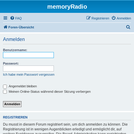
memoryRadio
FAQ
Registrieren
Anmelden
S
Foren-Übersicht
u
Anmelden
c
h
Benutzername:
e
Passwort:
Ich habe mein Passwort vergessen
Angemeldet bleiben
Meinen Online-Status während dieser Sitzung verbergen
REGISTRIEREN
Du musst in diesem Forum registriert sein, um dich anmelden zu können. Die
Registrierung ist in wenigen Augenblicken erledigt und ermöglicht dir, auf
weitere Funktionen zuzugreifen. Die Board-Administration kann registrierten