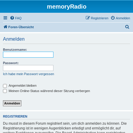
memoryRadio
FAQ
Registrieren
Anmelden
S
Foren-Übersicht
u
Anmelden
c
h
Benutzername:
e
Passwort:
Ich habe mein Passwort vergessen
Angemeldet bleiben
Meinen Online-Status während dieser Sitzung verbergen
REGISTRIEREN
Du musst in diesem Forum registriert sein, um dich anmelden zu können. Die
Registrierung ist in wenigen Augenblicken erledigt und ermöglicht dir, auf
weitere Funktionen zuzugreifen. Die Board-Administration kann registrierten