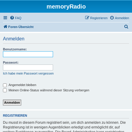
memoryRadio
FAQ
Registrieren
Anmelden
S
Foren-Übersicht
u
Anmelden
c
h
Benutzername:
e
Passwort:
Ich habe mein Passwort vergessen
Angemeldet bleiben
Meinen Online-Status während dieser Sitzung verbergen
REGISTRIEREN
Du musst in diesem Forum registriert sein, um dich anmelden zu können. Die
Registrierung ist in wenigen Augenblicken erledigt und ermöglicht dir, auf
weitere Funktionen zuzugreifen. Die Board-Administration kann registrierten