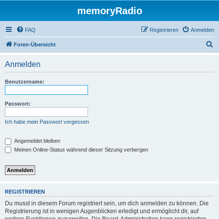
memoryRadio
FAQ
Registrieren
Anmelden
S
Foren-Übersicht
u
Anmelden
c
h
Benutzername:
e
Passwort:
Ich habe mein Passwort vergessen
Angemeldet bleiben
Meinen Online-Status während dieser Sitzung verbergen
REGISTRIEREN
Du musst in diesem Forum registriert sein, um dich anmelden zu können. Die
Registrierung ist in wenigen Augenblicken erledigt und ermöglicht dir, auf
weitere Funktionen zuzugreifen. Die Board-Administration kann registrierten