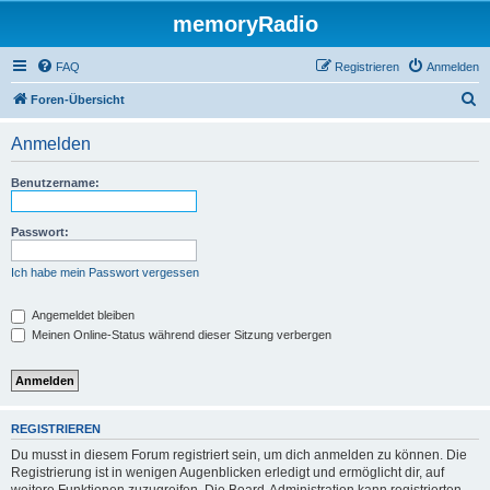
memoryRadio
FAQ
Registrieren
Anmelden
S
Foren-Übersicht
u
Anmelden
c
h
Benutzername:
e
Passwort:
Ich habe mein Passwort vergessen
Angemeldet bleiben
Meinen Online-Status während dieser Sitzung verbergen
REGISTRIEREN
Du musst in diesem Forum registriert sein, um dich anmelden zu können. Die
Registrierung ist in wenigen Augenblicken erledigt und ermöglicht dir, auf
weitere Funktionen zuzugreifen. Die Board-Administration kann registrierten