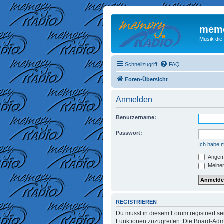
memo
Musik die
Schnellzugriff
FAQ
Foren-Übersicht
Anmelden
Benutzername:
Passwort:
Ich habe 
Angeme
Meinen
REGISTRIEREN
Du musst in diesem Forum registriert se
Funktionen zuzugreifen. Die Board-Admi