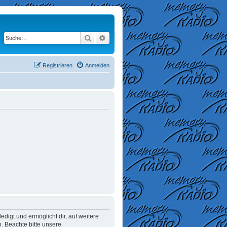
Suche
Erweiterte Suche
Registrieren
Anmelden
digt und ermöglicht dir, auf weitere
. Beachte bitte unsere