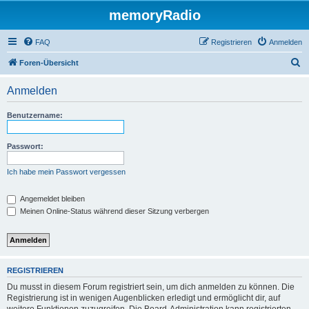
memoryRadio
FAQ
Registrieren
Anmelden
S
Foren-Übersicht
u
Anmelden
c
h
Benutzername:
e
Passwort:
Ich habe mein Passwort vergessen
Angemeldet bleiben
Meinen Online-Status während dieser Sitzung verbergen
REGISTRIEREN
Du musst in diesem Forum registriert sein, um dich anmelden zu können. Die
Registrierung ist in wenigen Augenblicken erledigt und ermöglicht dir, auf
weitere Funktionen zuzugreifen. Die Board-Administration kann registrierten