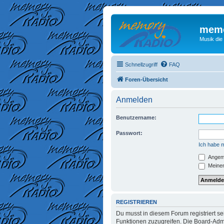
memo
Musik die
Schnellzugriff
FAQ
Foren-Übersicht
Anmelden
Benutzername:
Passwort:
Ich habe 
Angeme
Meinen
REGISTRIEREN
Du musst in diesem Forum registriert se
Funktionen zuzugreifen. Die Board-Admi