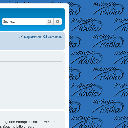
Suche
Erweiterte Suche
Registrieren
Anmelden
digt und ermöglicht dir, auf weitere
. Beachte bitte unsere