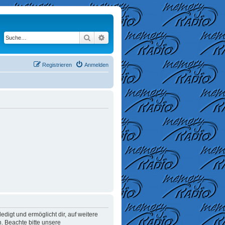
Suche
Erweiterte Suche
Registrieren
Anmelden
digt und ermöglicht dir, auf weitere
. Beachte bitte unsere