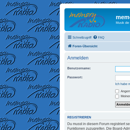
memo
Musik die
Schnellzugriff
FAQ
Foren-Übersicht
Anmelden
Benutzername:
Passwort:
Ich habe 
Angeme
Meinen
REGISTRIEREN
Du musst in diesem Forum registriert se
Funktionen zuzugreifen. Die Board-Admi