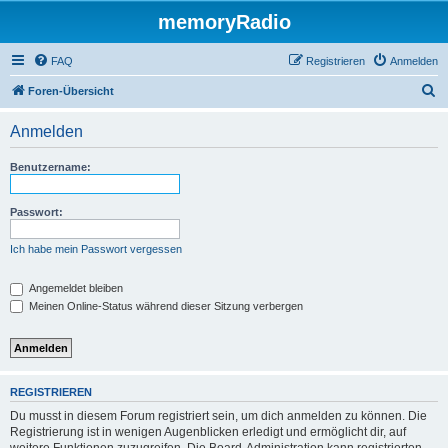
memoryRadio
FAQ
Registrieren
Anmelden
S
Foren-Übersicht
u
Anmelden
c
h
Benutzername:
e
Passwort:
Ich habe mein Passwort vergessen
Angemeldet bleiben
Meinen Online-Status während dieser Sitzung verbergen
REGISTRIEREN
Du musst in diesem Forum registriert sein, um dich anmelden zu können. Die
Registrierung ist in wenigen Augenblicken erledigt und ermöglicht dir, auf
weitere Funktionen zuzugreifen. Die Board-Administration kann registrierten