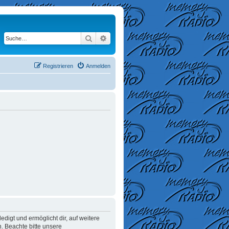
Suche
Erweiterte Suche
Registrieren
Anmelden
digt und ermöglicht dir, auf weitere
. Beachte bitte unsere