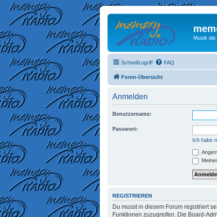
memo
Musik die
Schnellzugriff
FAQ
Foren-Übersicht
Anmelden
Benutzername:
Passwort:
Ich habe 
Angeme
Meinen
REGISTRIEREN
Du musst in diesem Forum registriert se
Funktionen zuzugreifen. Die Board-Admi