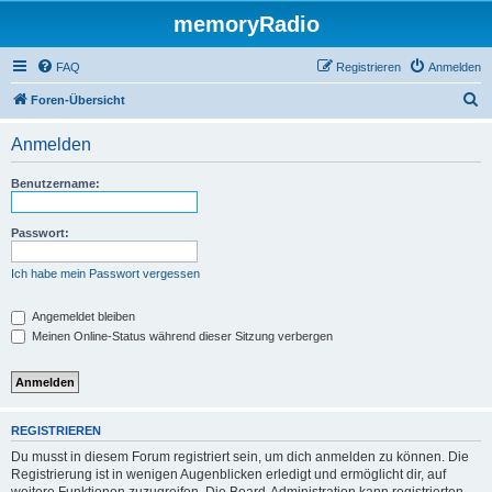
memoryRadio
FAQ
Registrieren
Anmelden
S
Foren-Übersicht
u
Anmelden
c
h
Benutzername:
e
Passwort:
Ich habe mein Passwort vergessen
Angemeldet bleiben
Meinen Online-Status während dieser Sitzung verbergen
REGISTRIEREN
Du musst in diesem Forum registriert sein, um dich anmelden zu können. Die
Registrierung ist in wenigen Augenblicken erledigt und ermöglicht dir, auf
weitere Funktionen zuzugreifen. Die Board-Administration kann registrierten